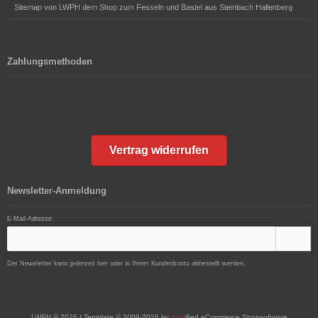
Sitemap von LWPH dem Shop zum Fesseln und Bastel aus Steinbach Hallenberg
Zahlungsmethoden
Vertrag widerrufen
Newsletter-Anmeldung
E-Mail-Adresse:
Der Newsletter kann jederzeit hier oder in Ihrem Kundenkonto abbestellt werden.
LWPH © 2026 | Template © 2009-2026 by
mod
ified eCommerce Shopsoftware