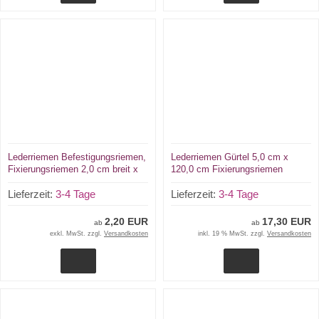
Lederriemen Befestigungsriemen,
Lederriemen Gürtel 5,0 cm x
Fixierungsriemen 2,0 cm breit x
120,0 cm Fixierungsriemen
18,0 cm lang für universellen
Schnallenriemen in
Einsatz
Lieferzeit:
3-4 Tage
verschiedenen Farben von Lwph
Lieferzeit:
3-4 Tage
2,20 EUR
17,30 EUR
ab
ab
exkl. MwSt. zzgl.
Versandkosten
inkl. 19 % MwSt. zzgl.
Versandkosten