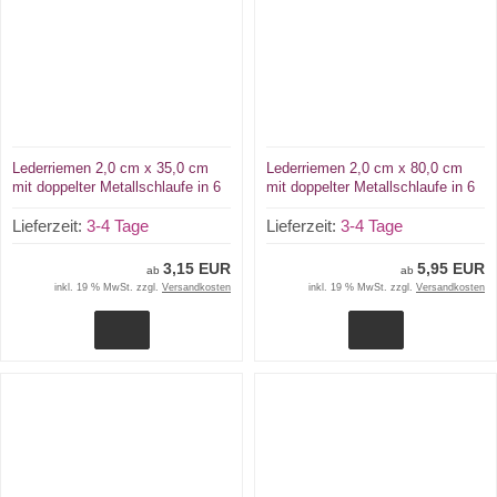
Lederriemen 2,0 cm x 35,0 cm
Lederriemen 2,0 cm x 80,0 cm
mit doppelter Metallschlaufe in 6
mit doppelter Metallschlaufe in 6
Farben für Nostalgie-Kinderwagen
Farben für Nostalgie-Kinderwagen
Fixierungsriemen u.v.m.
Lieferzeit:
3-4 Tage
Fixierungsriemen u.v.m.
Lieferzeit:
3-4 Tage
3,15 EUR
5,95 EUR
ab
ab
inkl. 19 % MwSt. zzgl.
Versandkosten
inkl. 19 % MwSt. zzgl.
Versandkosten