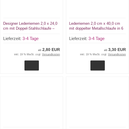
Designer Lederriemen 2,0 x 24,0
Lederriemen 2,0 cm x 40,0 cm
cm mit Doppel-Stahlschlaufe –
mit doppelter Metallschlaufe in 6
Echtleder Fixierungsriemen für
Farben
ZEKIWA Nostalgie-Kinderwagen
Lieferzeit:
3-4 Tage
Lieferzeit:
3-4 Tage
& mehr 6 Farben
2,80 EUR
3,30 EUR
ab
ab
inkl. 19 % MwSt. zzgl.
Versandkosten
inkl. 19 % MwSt. zzgl.
Versandkosten