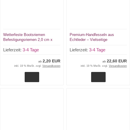
Wetterfeste Bootsriemen
Premium-Handfesseln aus
Befestigungsriemen 2,0 cm x
Echtleder – Vielseitige
24,0 cm Planenriemen von LWPH
Fesselvariationen für sichere
aus Deutschland
Lieferzeit:
3-4 Tage
Anwendungen aus Deutschland
Lieferzeit:
3-4 Tage
2,20 EUR
22,60 EUR
ab
ab
inkl. 19 % MwSt. zzgl.
Versandkosten
inkl. 19 % MwSt. zzgl.
Versandkosten