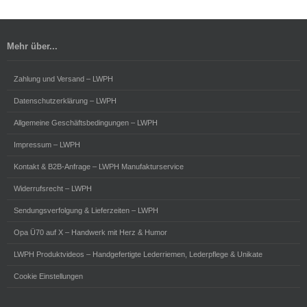
Mehr über...
Zahlung und Versand – LWPH
Datenschutzerklärung – LWPH
Allgemeine Geschäftsbedingungen – LWPH
Impressum – LWPH
Kontakt & B2B-Anfrage – LWPH Manufakturservice
Widerrufsrecht – LWPH
Sendungsverfolgung & Lieferzeiten – LWPH
Opa Ü70 auf X – Handwerk mit Herz & Humor
LWPH Produktvideos – Handgefertigte Lederriemen, Lederpflege & Unikate
Cookie Einstellungen