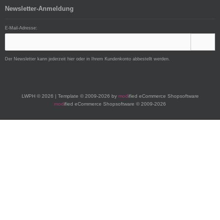
Newsletter-Anmeldung
E-Mail-Adresse:
Der Newsletter kann jederzeit hier oder in Ihrem Kundenkonto abbestellt werden.
LWPH © 2026 | Template © 2009-2026 by
mod
ified eCommerce Shopsoftware
mod
ified eCommerce Shopsoftware © 2009-2026