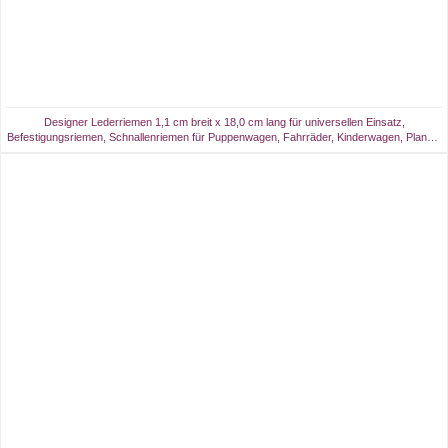
Designer Lederriemen 1,1 cm breit x 18,0 cm lang für universellen Einsatz,
Befestigungsriemen, Schnallenriemen für Puppenwagen, Fahrräder, Kinderwagen, Planen,
Haus, Hof, Garten