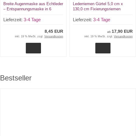
Breite Augenmaske aus Echtleder
Lederriemen Gürtel 5,0 cm x
– Entspannungsmaske in 6
130,0 cm Fixierungsriemen
Farben
Schnallenriemen in
Lieferzeit:
3-4 Tage
verschiedenen Farben von Lwph
Lieferzeit:
3-4 Tage
8,45 EUR
17,90 EUR
ab
inkl. 19 % MwSt. zzgl.
Versandkosten
inkl. 19 % MwSt. zzgl.
Versandkosten
Bestseller