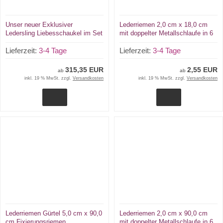
Unser neuer Exklusiver
Lederriemen 2,0 cm x 18,0 cm
Ledersling Liebesschaukel im Set
mit doppelter Metallschlaufe in 6
von LWPH Das Ding - Der Neue
Farben Nostalgie-Kinderwagen
Sling Zum Einführungsangebot in
Lieferzeit:
3-4 Tage
Halteriemen u.v.m.
Lieferzeit:
3-4 Tage
Variationen
315,35 EUR
2,55 EUR
ab
ab
inkl. 19 % MwSt. zzgl.
Versandkosten
inkl. 19 % MwSt. zzgl.
Versandkosten
Lederriemen Gürtel 5,0 cm x 90,0
Lederriemen 2,0 cm x 90,0 cm
cm Fixierungsriemen
mit doppelter Metallschlaufe in 6