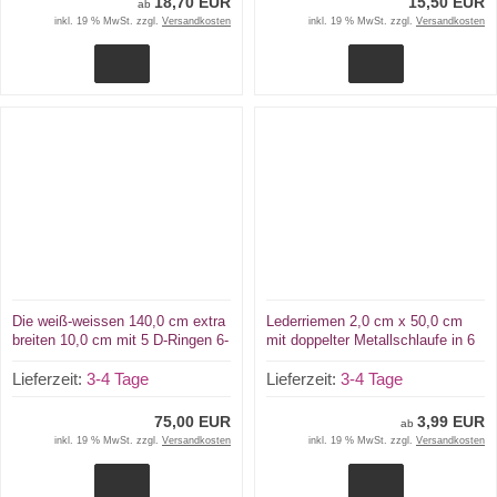
18,70 EUR
15,50 EUR
ab
inkl. 19 % MwSt. zzgl.
Versandkosten
inkl. 19 % MwSt. zzgl.
Versandkosten
Die weiß-weissen 140,0 cm extra
Lederriemen 2,0 cm x 50,0 cm
breiten 10,0 cm mit 5 D-Ringen 6-
mit doppelter Metallschlaufe in 6
O-Ringen BDSM-Taillengurte die
Farben für Nostalgie-Kinderwagen
echten Lederriemen
Lieferzeit:
3-4 Tage
Fixierungsriemen u.v.m.
Lieferzeit:
3-4 Tage
75,00 EUR
3,99 EUR
ab
inkl. 19 % MwSt. zzgl.
Versandkosten
inkl. 19 % MwSt. zzgl.
Versandkosten