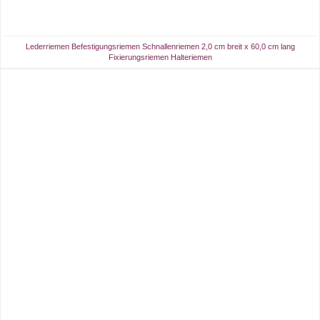
Lederriemen Befestigungsriemen Schnallenriemen 2,0 cm breit x 60,0 cm lang
Fixierungsriemen Halteriemen