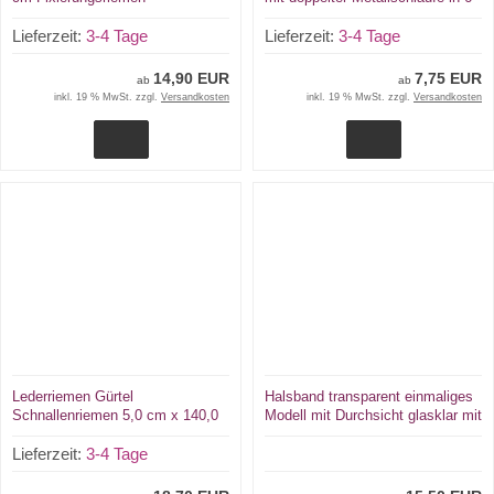
Schnallenriemen in
Farben für Nostalgie-Kinderwagen
verschiedenen Farben von Lwph
Lieferzeit:
3-4 Tage
Fixierungsriemen u.v.m.
Lieferzeit:
3-4 Tage
14,90 EUR
7,75 EUR
ab
ab
inkl. 19 % MwSt. zzgl.
Versandkosten
inkl. 19 % MwSt. zzgl.
Versandkosten
Lederriemen Gürtel
Halsband transparent einmaliges
Schnallenriemen 5,0 cm x 140,0
Modell mit Durchsicht glasklar mit
cm Fixierungsriemen in
3-Ringen 3 cm breit
verschiedenen Farben von Lwph
Lieferzeit:
3-4 Tage