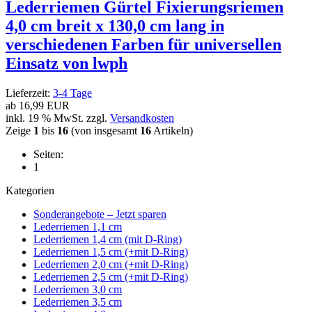
Lederriemen Gürtel Fixierungsriemen
4,0 cm breit x 130,0 cm lang in
verschiedenen Farben für universellen
Einsatz von lwph
Lieferzeit:
3-4 Tage
ab
16,99 EUR
inkl. 19 % MwSt. zzgl.
Versandkosten
Zeige
1
bis
16
(von insgesamt
16
Artikeln)
Seiten:
1
Kategorien
Sonderangebote – Jetzt sparen
Lederriemen 1,1 cm
Lederriemen 1,4 cm (mit D-Ring)
Lederriemen 1,5 cm (+mit D-Ring)
Lederriemen 2,0 cm (+mit D-Ring)
Lederriemen 2,5 cm (+mit D-Ring)
Lederriemen 3,0 cm
Lederriemen 3,5 cm