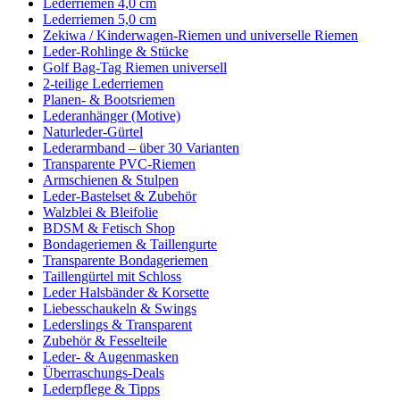
Lederriemen 4,0 cm
Lederriemen 5,0 cm
Zekiwa / Kinderwagen-Riemen und universelle Riemen
Leder-Rohlinge & Stücke
Golf Bag-Tag Riemen universell
2-teilige Lederriemen
Planen- & Bootsriemen
Lederanhänger (Motive)
Naturleder-Gürtel
Lederarmband – über 30 Varianten
Transparente PVC-Riemen
Armschienen & Stulpen
Leder-Bastelset & Zubehör
Walzblei & Bleifolie
BDSM & Fetisch Shop
Bondageriemen & Taillengurte
Transparente Bondageriemen
Taillengürtel mit Schloss
Leder Halsbänder & Korsette
Liebesschaukeln & Swings
Lederslings & Transparent
Zubehör & Fesselteile
Leder- & Augenmasken
Überraschungs-Deals
Lederpflege & Tipps