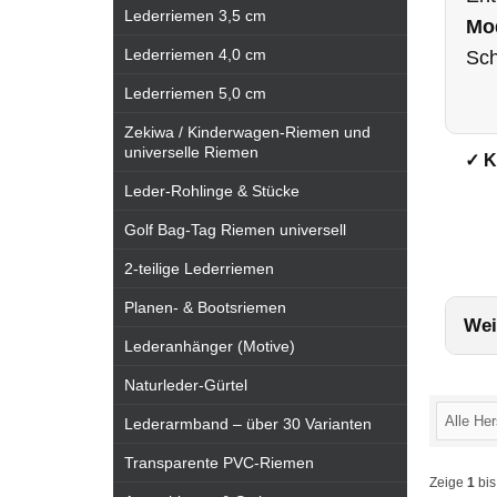
Lederriemen 3,5 cm
Mo
Lederriemen 4,0 cm
Sch
Lederriemen 5,0 cm
Zekiwa / Kinderwagen-Riemen und
universelle Riemen
✓ K
Leder-Rohlinge & Stücke
Golf Bag-Tag Riemen universell
2-teilige Lederriemen
Planen- & Bootsriemen
Wei
Lederanhänger (Motive)
Naturleder-Gürtel
Lederarmband – über 30 Varianten
Transparente PVC-Riemen
Zeige
1
bi