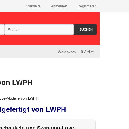
Startseite
Anmelden
Registrieren
SUCHEN
Warenkorb
0
Artikel
t von LWPH
dgefertigt von LWPH
rschaukeln und Swinging-Love-