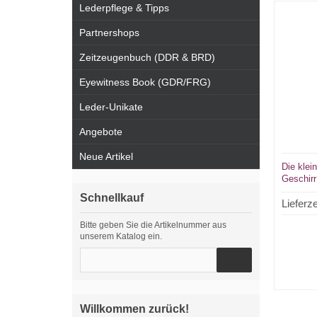
Lederpflege & Tipps
Partnershops
Zeitzeugenbuch (DDR & BRD)
Eyewitness Book (GDR/FRG)
Leder-Unikate
Angebote
Neue Artikel
Die klei
Geschirr
Handgef
Schnellkauf
Lieferze
Bitte geben Sie die Artikelnummer aus
unserem Katalog ein.
Willkommen zurück!