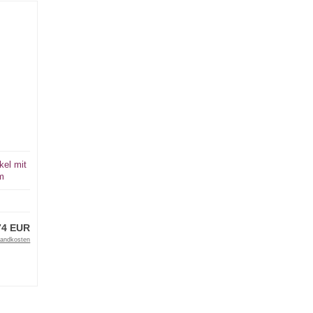
kel mit
m
n von
74 EUR
sandkosten