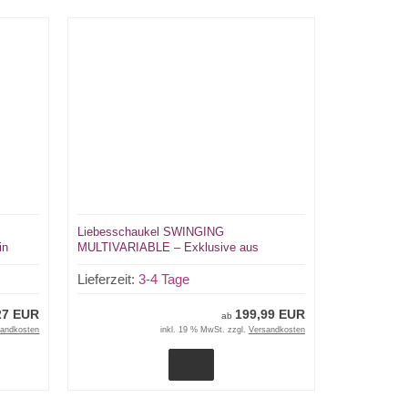
Liebesschaukel SWINGING
in
MULTIVARIABLE – Exklusive aus
Echtleder mit Beinschlaufen |
Handgefertigt von LWPH
Lieferzeit:
3-4 Tage
27 EUR
199,99 EUR
ab
sandkosten
inkl. 19 % MwSt. zzgl.
Versandkosten