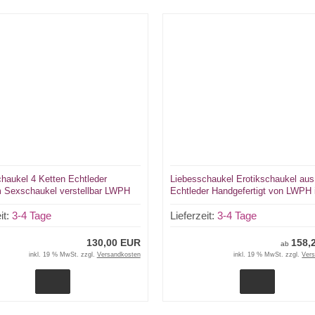
haukel 4 Ketten Echtleder
Liebesschaukel Erotikschaukel aus
 Sexschaukel verstellbar LWPH
Echtleder Handgefertigt von LWPH 
vielen Farben und Varianten
it:
3-4 Tage
Lieferzeit:
3-4 Tage
130,00 EUR
158,
ab
inkl. 19 % MwSt. zzgl.
Versandkosten
inkl. 19 % MwSt. zzgl.
Ver