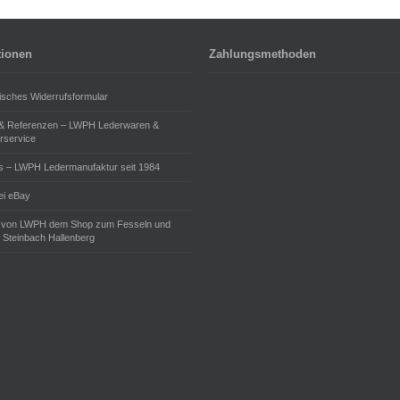
tionen
Zahlungsmethoden
isches Widerrufsformular
 & Referenzen – LWPH Lederwaren &
rservice
s – LWPH Ledermanufaktur seit 1984
i eBay
 von LWPH dem Shop zum Fesseln und
 Steinbach Hallenberg