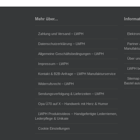
Mehr über...
Informa
Zahlung und Versand – LWPH
Elektron
Datenschutzerklärung – LWPH
Partner
Manufaktu
Allgemeine Geschäftsbedingungen – LWPH
Über un
Impressum – LWPH
LWPH be
Kontakt & B2B-Anfrage – LWPH Manufakturservice
Sitemap
Bastel aus
Widerrufsrecht – LWPH
Sendungsverfolgung & Lieferzeiten – LWPH
Opa Ü70 auf X – Handwerk mit Herz & Humor
LWPH Produktvideos – Handgefertigte Lederriemen,
Lederpflege & Unikate
Cookie Einstellungen