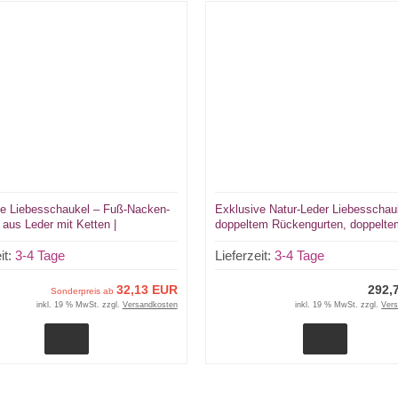
ne Liebesschaukel – Fuß-Nacken-
Exklusive Natur-Leder Liebesschau
 aus Leder mit Ketten |
doppeltem Rückengurten, doppelte
ertigt von LWPH
Sitzgurten naturellen Beinschlaufe
it:
3-4 Tage
Lwph
Lieferzeit:
3-4 Tage
32,13 EUR
292,
Sonderpreis ab
inkl. 19 % MwSt. zzgl.
Versandkosten
inkl. 19 % MwSt. zzgl.
Ver