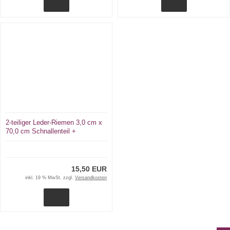
2-teiliger Leder-Riemen 3,0 cm x
70,0 cm Schnallenteil +
Schließriemen D-Ring + Karabiner
15,50 EUR
inkl. 19 % MwSt. zzgl.
Versandkosten