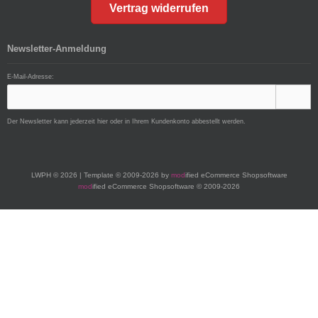
Vertrag widerrufen
Newsletter-Anmeldung
E-Mail-Adresse:
Der Newsletter kann jederzeit hier oder in Ihrem Kundenkonto abbestellt werden.
LWPH © 2026 | Template © 2009-2026 by
mod
ified eCommerce Shopsoftware
mod
ified eCommerce Shopsoftware © 2009-2026