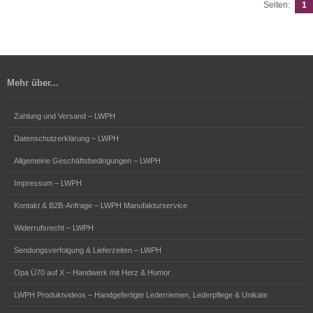
Seiten:
1
Mehr über...
Zahlung und Versand – LWPH
Datenschutzerklärung – LWPH
Allgemeine Geschäftsbedingungen – LWPH
Impressum – LWPH
Kontakt & B2B-Anfrage – LWPH Manufakturservice
Widerrufsrecht – LWPH
Sendungsverfolgung & Lieferzeiten – LWPH
Opa Ü70 auf X – Handwerk mit Herz & Humor
LWPH Produktvideos – Handgefertigte Lederriemen, Lederpflege & Unikate