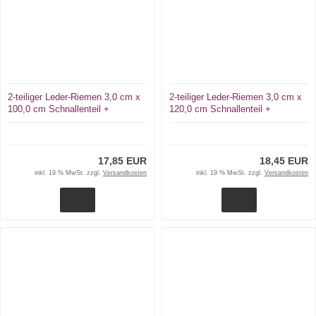
2-teiliger Leder-Riemen 3,0 cm x
2-teiliger Leder-Riemen 3,0 cm x
100,0 cm Schnallenteil +
120,0 cm Schnallenteil +
Schließriemen D-Ring + Karabiner
Schließriemen D-Ring + Karabiner
17,85 EUR
18,45 EUR
inkl. 19 % MwSt. zzgl.
Versandkosten
inkl. 19 % MwSt. zzgl.
Versandkosten