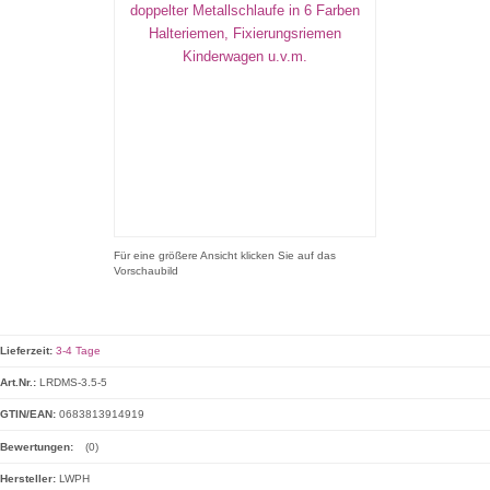
Für eine größere Ansicht klicken Sie auf das
Vorschaubild
Lieferzeit:
3-4 Tage
Art.Nr.:
LRDMS-3.5-5
GTIN/EAN:
0683813914919
Bewertungen:
(0)
Hersteller:
LWPH