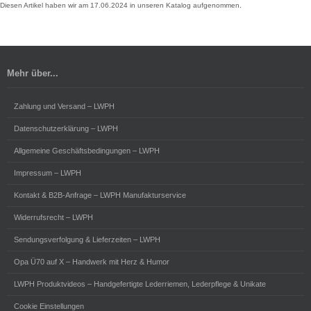
Diesen Artikel haben wir am 17.06.2024 in unseren Katalog aufgenommen.
Mehr über...
Zahlung und Versand – LWPH
Datenschutzerklärung – LWPH
Allgemeine Geschäftsbedingungen – LWPH
Impressum – LWPH
Kontakt & B2B-Anfrage – LWPH Manufakturservice
Widerrufsrecht – LWPH
Sendungsverfolgung & Lieferzeiten – LWPH
Opa Ü70 auf X – Handwerk mit Herz & Humor
LWPH Produktvideos – Handgefertigte Lederriemen, Lederpflege & Unikate
Cookie Einstellungen