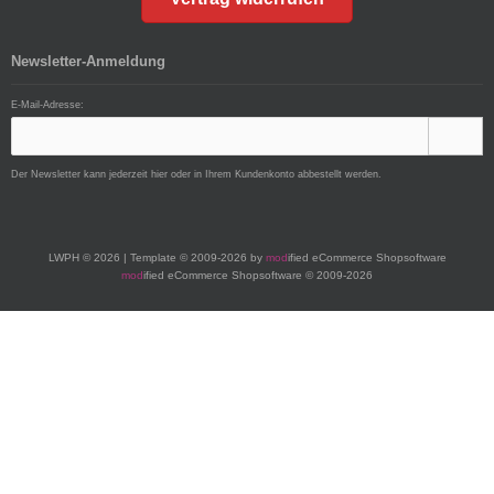
Newsletter-Anmeldung
E-Mail-Adresse:
Der Newsletter kann jederzeit hier oder in Ihrem Kundenkonto abbestellt werden.
LWPH © 2026 | Template © 2009-2026 by
mod
ified eCommerce Shopsoftware
mod
ified eCommerce Shopsoftware © 2009-2026