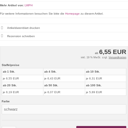
Mehr Artikel von:
LWPH
Für weitere Informationen besuchen Sie bitte die
Homepage
zu diesem Artikel.
Artikeldatenblatt drucken
Rezension schreiben
6,55 EUR
ab
inkl. 19 % MwSt. zzgl.
Versandkosten
Staffelpreise
ab 1 Stk.
ab 4 Stk.
ab 10 Stk.
je 6,55 EUR
je 6,43 EUR
je 6,31 EUR
ab 20 Stk.
ab 50 Stk.
ab 100 Stk.
je 6,19 EUR
je 6,07 EUR
je 5,89 EUR
Farbe