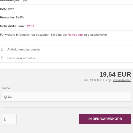
Bewertungen:
(0)
HAN:
lwph
Hersteller:
LWPH
Mehr Artikel von:
LWPH
Für weitere Informationen besuchen Sie bitte die
Homepage
zu diesem Artikel.
Artikeldatenblatt drucken
Rezension schreiben
19,64 EUR
inkl. 19 % MwSt. zzgl.
Versandkosten
Farbe
IN DEN WARENKORB