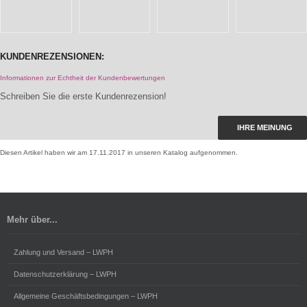
KUNDENREZENSIONEN:
Informationen zur Echtheit der Kundenbewertungen
Schreiben Sie die erste Kundenrezension!
IHRE MEINUNG
Diesen Artikel haben wir am 17.11.2017 in unseren Katalog aufgenommen.
Mehr über...
Zahlung und Versand – LWPH
Datenschutzerklärung – LWPH
Allgemeine Geschäftsbedingungen – LWPH