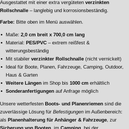
Ausgestattet mit einer extra vergüteten
verzinkten
Rollschnalle
– langlebig und korrosionsbeständig.
Farbe:
Bitte oben im Menü auswählen.
Maße:
2,0 cm breit x 700,0 cm lang
Material:
PES/PVC
– extrem reißfest &
witterungsbeständig
Mit stabiler
verzinkter Rollschnalle
(nicht vernickelt)
Ideal für Boote, Planen, Fahrzeuge, Camping, Outdoor,
Haus & Garten
Weitere Längen
im Shop bis
1000 cm
erhältlich
Sonderanfertigungen
auf Anfrage möglich
Unsere wetterfesten
Boots- und Planenriemen
sind die
zuverlässige Lösung für
Befestigungen
im Außenbereich:
als
Planenhalterung für Anhänger & Fahrzeuge
, zur
Sicherung von Booten
, im
Camping
, bei der