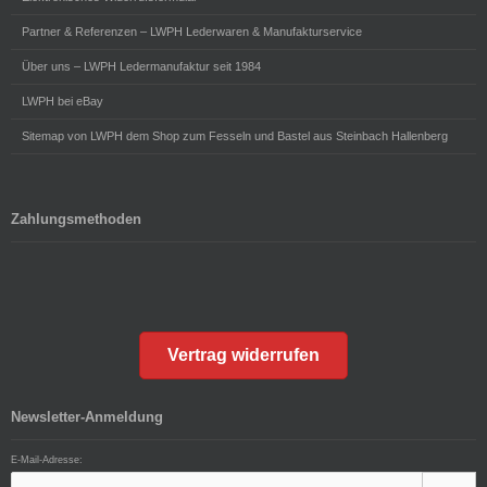
Partner & Referenzen – LWPH Lederwaren & Manufakturservice
Über uns – LWPH Ledermanufaktur seit 1984
LWPH bei eBay
Sitemap von LWPH dem Shop zum Fesseln und Bastel aus Steinbach Hallenberg
Zahlungsmethoden
Vertrag widerrufen
Newsletter-Anmeldung
E-Mail-Adresse: