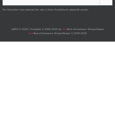
Der Newsletter kann jederzeit hier oder in Ihrem Kundenkonto abbestellt werden.
LWPH © 2026 | Template © 2009-2026 by
mod
ified eCommerce Shopsoftware
mod
ified eCommerce Shopsoftware © 2009-2026