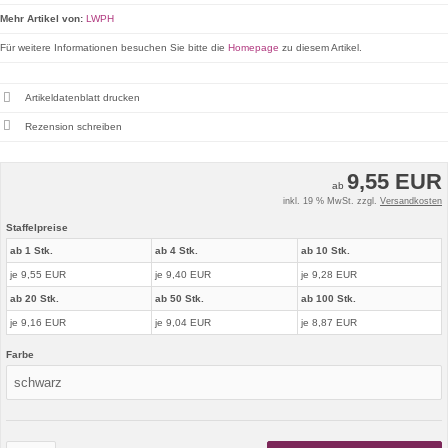
Mehr Artikel von:
LWPH
Für weitere Informationen besuchen Sie bitte die
Homepage
zu diesem Artikel.
Artikeldatenblatt drucken
Rezension schreiben
9,55 EUR
ab
inkl. 19 % MwSt. zzgl.
Versandkosten
Staffelpreise
ab 1 Stk.
ab 4 Stk.
ab 10 Stk.
je 9,55 EUR
je 9,40 EUR
je 9,28 EUR
ab 20 Stk.
ab 50 Stk.
ab 100 Stk.
je 9,16 EUR
je 9,04 EUR
je 8,87 EUR
Farbe