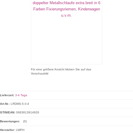
Für eine größere Ansicht klicken Sie auf das
Vorschaubild
Lieferzeit:
3-4 Tage
Art.Nr.:
LRDMS-5.0-4
GTIN/EAN:
0683813914926
Bewertungen:
(0)
Hersteller:
LWPH