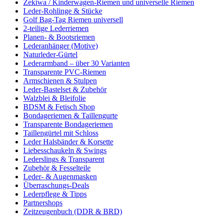
Zekiwa / Kinderwagen-Riemen und universelle Riemen
Leder-Rohlinge & Stücke
Golf Bag-Tag Riemen universell
2-teilige Lederriemen
Planen- & Bootsriemen
Lederanhänger (Motive)
Naturleder-Gürtel
Lederarmband – über 30 Varianten
Transparente PVC-Riemen
Armschienen & Stulpen
Leder-Bastelset & Zubehör
Walzblei & Bleifolie
BDSM & Fetisch Shop
Bondageriemen & Taillengurte
Transparente Bondageriemen
Taillengürtel mit Schloss
Leder Halsbänder & Korsette
Liebesschaukeln & Swings
Lederslings & Transparent
Zubehör & Fesselteile
Leder- & Augenmasken
Überraschungs-Deals
Lederpflege & Tipps
Partnershops
Zeitzeugenbuch (DDR & BRD)