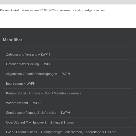
Diesen Artikel haben wir am 22.06.2024 in unseren Katalog aufgenommen.
Mehr über...
Zahlung und Versand – LWPH
Datenschutzerklärung – LWPH
Allgemeine Geschäftsbedingungen – LWPH
Impressum – LWPH
Kontakt & B2B-Anfrage – LWPH Manufakturservice
Widerrufsrecht – LWPH
Sendungsverfolgung & Lieferzeiten – LWPH
Opa Ü70 auf X – Handwerk mit Herz & Humor
LWPH Produktvideos – Handgefertigte Lederriemen, Lederpflege & Unikate