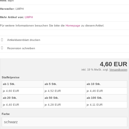
HAN:
lwph
Hersteller:
LWPH
Mehr Artikel von:
LWPH
Für weitere Informationen besuchen Sie bitte die
Homepage
zu diesem Artikel.
Artikeldatenblatt drucken
Rezension schreiben
4,60 EUR
inkl. 19 % MwSt. zzgl.
Versandkosten
Staffelpreise
ab 1 Stk.
ab 5 Stk.
ab 10 Stk.
je 4,60 EUR
je 4,52 EUR
je 4,46 EUR
ab 20 Stk.
ab 50 Stk.
ab 100 Stk.
je 4,40 EUR
je 4,28 EUR
je 4,11 EUR
Farbe