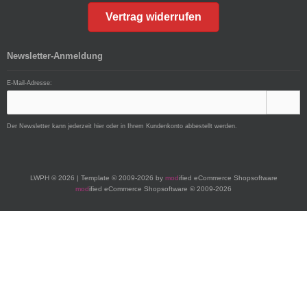
Vertrag widerrufen
Newsletter-Anmeldung
E-Mail-Adresse:
Der Newsletter kann jederzeit hier oder in Ihrem Kundenkonto abbestellt werden.
LWPH © 2026 | Template © 2009-2026 by
mod
ified eCommerce Shopsoftware
mod
ified eCommerce Shopsoftware © 2009-2026