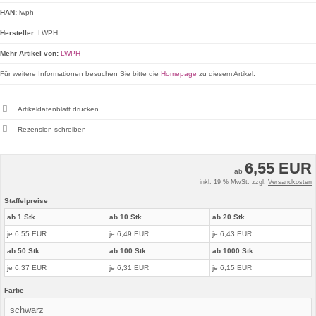
HAN:
lwph
Hersteller:
LWPH
Mehr Artikel von:
LWPH
Für weitere Informationen besuchen Sie bitte die
Homepage
zu diesem Artikel.
Artikeldatenblatt drucken
Rezension schreiben
6,55 EUR
ab
inkl. 19 % MwSt. zzgl.
Versandkosten
Staffelpreise
ab 1 Stk.
ab 10 Stk.
ab 20 Stk.
je 6,55 EUR
je 6,49 EUR
je 6,43 EUR
ab 50 Stk.
ab 100 Stk.
ab 1000 Stk.
je 6,37 EUR
je 6,31 EUR
je 6,15 EUR
Farbe