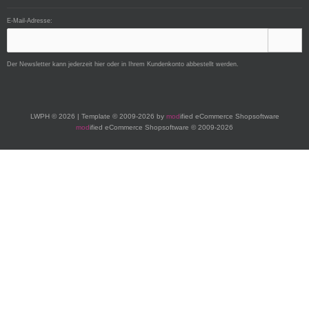
E-Mail-Adresse:
Der Newsletter kann jederzeit hier oder in Ihrem Kundenkonto abbestellt werden.
LWPH © 2026 | Template © 2009-2026 by
mod
ified eCommerce Shopsoftware
mod
ified eCommerce Shopsoftware © 2009-2026