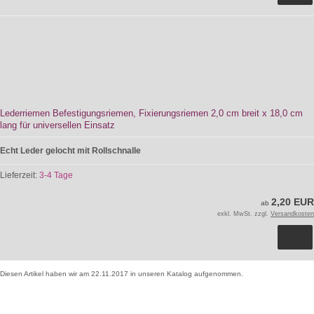
Lederriemen Befestigungsriemen, Fixierungsriemen 2,0 cm breit x 18,0 cm
lang für universellen Einsatz
Echt Leder gelocht mit Rollschnalle
Lieferzeit:
3-4 Tage
2,20 EUR
ab
exkl. MwSt. zzgl.
Versandkosten
Diesen Artikel haben wir am 22.11.2017 in unseren Katalog aufgenommen.