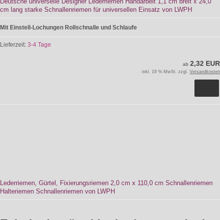
Deutsche universelle Designer Lederriemen Handarbeit 1,1 cm breit x 24,0
cm lang starke Schnallenriemen für universellen Einsatz von LWPH
Mit Einstell-Lochungen Rollschnalle und Schlaufe
Lieferzeit:
3-4 Tage
2,32 EUR
ab
inkl. 19 % MwSt. zzgl.
Versandkosten
Lederriemen, Gürtel, Fixierungsriemen 2,0 cm x 110,0 cm Schnallenriemen
Halteriemen Schnallenriemen von LWPH