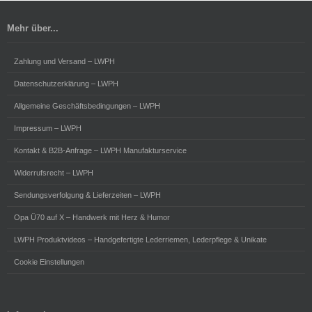
Mehr über...
Zahlung und Versand – LWPH
Datenschutzerklärung – LWPH
Allgemeine Geschäftsbedingungen – LWPH
Impressum – LWPH
Kontakt & B2B-Anfrage – LWPH Manufakturservice
Widerrufsrecht – LWPH
Sendungsverfolgung & Lieferzeiten – LWPH
Opa Ü70 auf X – Handwerk mit Herz & Humor
LWPH Produktvideos – Handgefertigte Lederriemen, Lederpflege & Unikate
Cookie Einstellungen