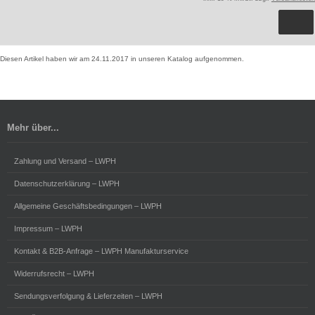
Diesen Artikel haben wir am 24.11.2017 in unseren Katalog aufgenommen.
Mehr über...
Zahlung und Versand – LWPH
Datenschutzerklärung – LWPH
Allgemeine Geschäftsbedingungen – LWPH
Impressum – LWPH
Kontakt & B2B-Anfrage – LWPH Manufakturservice
Widerrufsrecht – LWPH
Sendungsverfolgung & Lieferzeiten – LWPH