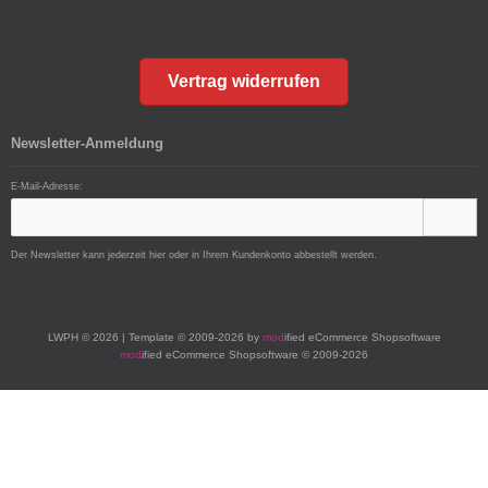
Vertrag widerrufen
Newsletter-Anmeldung
E-Mail-Adresse:
Der Newsletter kann jederzeit hier oder in Ihrem Kundenkonto abbestellt werden.
LWPH © 2026 | Template © 2009-2026 by
mod
ified eCommerce Shopsoftware
mod
ified eCommerce Shopsoftware © 2009-2026