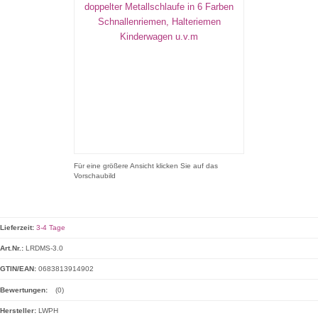
Für eine größere Ansicht klicken Sie auf das
Vorschaubild
Lieferzeit:
3-4 Tage
Art.Nr.:
LRDMS-3.0
GTIN/EAN:
0683813914902
Bewertungen:
(0)
Hersteller:
LWPH