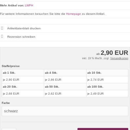
Mehr Artikel von:
LWPH
Für weitere Informationen besuchen Sie bitte die
Homepage
zu diesem Artikel.
Artikeldatenblatt drucken
Rezension schreiben
2,90 EUR
ab
inkl. 19 % MwSt. zzgl.
Versandkosten
Staffelpreise
ab 1 Stk.
ab 4 Stk.
ab 10 Stk.
je 2,90 EUR
je 2,86 EUR
je 2,74 EUR
ab 20 Stk.
ab 50 Stk.
ab 100 Stk.
je 2,68 EUR
je 2,62 EUR
je 2,49 EUR
Farbe