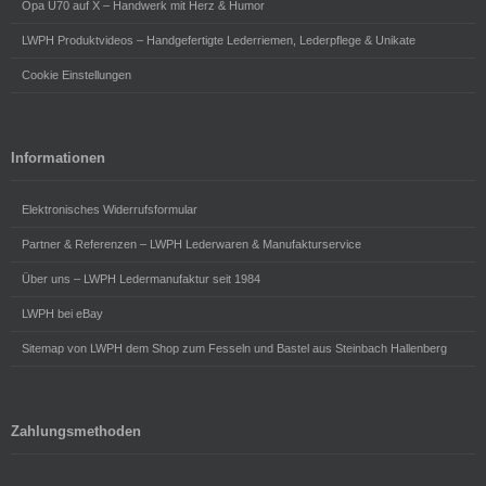
Opa Ü70 auf X – Handwerk mit Herz & Humor
LWPH Produktvideos – Handgefertigte Lederriemen, Lederpflege & Unikate
Cookie Einstellungen
Informationen
Elektronisches Widerrufsformular
Partner & Referenzen – LWPH Lederwaren & Manufakturservice
Über uns – LWPH Ledermanufaktur seit 1984
LWPH bei eBay
Sitemap von LWPH dem Shop zum Fesseln und Bastel aus Steinbach Hallenberg
Zahlungsmethoden