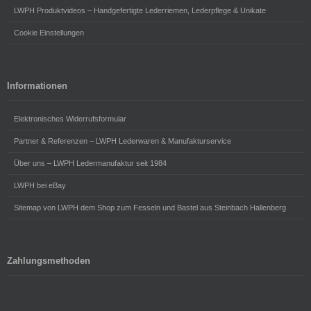
LWPH Produktvideos – Handgefertigte Lederriemen, Lederpflege & Unikate
Cookie Einstellungen
Informationen
Elektronisches Widerrufsformular
Partner & Referenzen – LWPH Lederwaren & Manufakturservice
Über uns – LWPH Ledermanufaktur seit 1984
LWPH bei eBay
Sitemap von LWPH dem Shop zum Fesseln und Bastel aus Steinbach Hallenberg
Zahlungsmethoden