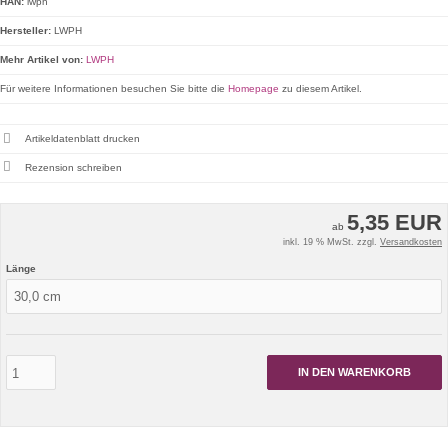
HAN:
lwph
Hersteller:
LWPH
Mehr Artikel von:
LWPH
Für weitere Informationen besuchen Sie bitte die
Homepage
zu diesem Artikel.
Artikeldatenblatt drucken
Rezension schreiben
5,35 EUR
ab
inkl. 19 % MwSt. zzgl.
Versandkosten
Länge
IN DEN WARENKORB