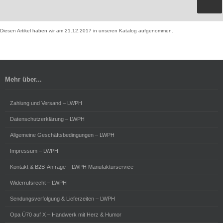
Diesen Artikel haben wir am 21.12.2017 in unseren Katalog aufgenommen.
Mehr über...
Zahlung und Versand – LWPH
Datenschutzerklärung – LWPH
Allgemeine Geschäftsbedingungen – LWPH
Impressum – LWPH
Kontakt & B2B-Anfrage – LWPH Manufakturservice
Widerrufsrecht – LWPH
Sendungsverfolgung & Lieferzeiten – LWPH
Opa Ü70 auf X – Handwerk mit Herz & Humor