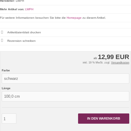
Hersteller:
LWPH
Mehr Artikel von:
LWPH
Für weitere Informationen besuchen Sie bitte die
Homepage
zu diesem Artikel.
Artikeldatenblatt drucken
Rezension schreiben
12,99 EUR
ab
inkl. 19 % MwSt. zzgl.
Versandkosten
Farbe
Länge
IN DEN WARENKORB