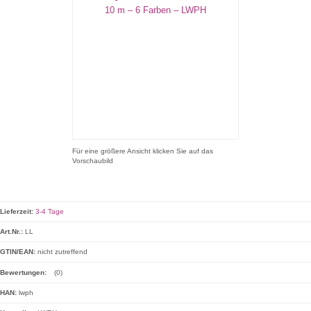
Für eine größere Ansicht klicken Sie auf das
Vorschaubild
Lieferzeit:
3-4 Tage
Art.Nr.:
LL
GTIN/EAN:
nicht zutreffend
Bewertungen:
(0)
HAN:
lwph