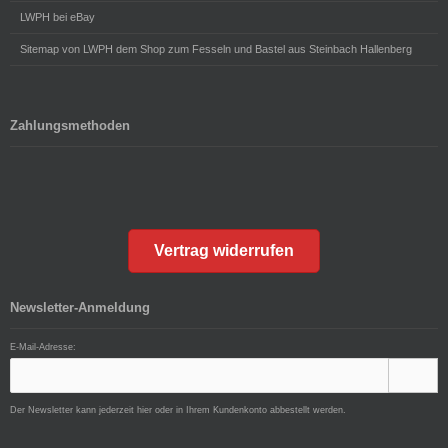
LWPH bei eBay
Sitemap von LWPH dem Shop zum Fesseln und Bastel aus Steinbach Hallenberg
Zahlungsmethoden
Vertrag widerrufen
Newsletter-Anmeldung
E-Mail-Adresse:
Der Newsletter kann jederzeit hier oder in Ihrem Kundenkonto abbestellt werden.