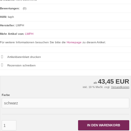
Bewertungen:
(0)
HAN:
lwph
Hersteller:
LWPH
Mehr Artikel von:
LWPH
Für weitere Informationen besuchen Sie bitte die
Homepage
zu diesem Artikel.
Artikeldatenblatt drucken
Rezension schreiben
43,45 EUR
ab
inkl. 19 % MwSt. zzgl.
Versandkosten
Farbe
IN DEN WARENKORB