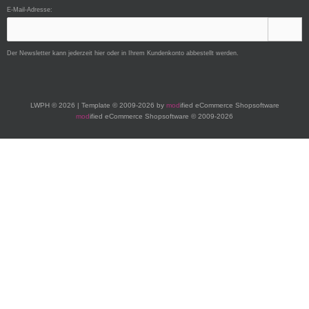
E-Mail-Adresse:
Der Newsletter kann jederzeit hier oder in Ihrem Kundenkonto abbestellt werden.
LWPH © 2026 | Template © 2009-2026 by
mod
ified eCommerce Shopsoftware
mod
ified eCommerce Shopsoftware © 2009-2026