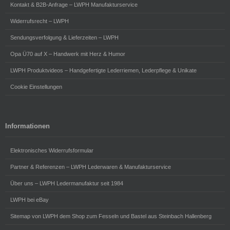
Kontakt & B2B-Anfrage – LWPH Manufakturservice
Widerrufsrecht – LWPH
Sendungsverfolgung & Lieferzeiten – LWPH
Opa Ü70 auf X – Handwerk mit Herz & Humor
LWPH Produktvideos – Handgefertigte Lederriemen, Lederpflege & Unikate
Cookie Einstellungen
Informationen
Elektronisches Widerrufsformular
Partner & Referenzen – LWPH Lederwaren & Manufakturservice
Über uns – LWPH Ledermanufaktur seit 1984
LWPH bei eBay
Sitemap von LWPH dem Shop zum Fesseln und Bastel aus Steinbach Hallenberg