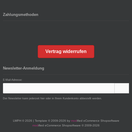
Zahlungsmethoden
Vertrag widerrufen
Newsletter-Anmeldung
E-Mail-Adresse:
Der Newsletter kann jederzeit hier oder in Ihrem Kundenkonto abbestellt werden.
LWPH © 2026 | Template © 2009-2026 by
mod
ified eCommerce Shopsoftware
mod
ified eCommerce Shopsoftware © 2009-2026