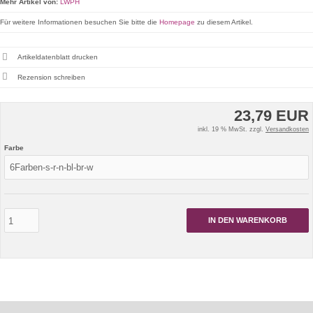
Mehr Artikel von:
LWPH
Für weitere Informationen besuchen Sie bitte die
Homepage
zu diesem Artikel.
Artikeldatenblatt drucken
Rezension schreiben
23,79 EUR
inkl. 19 % MwSt. zzgl.
Versandkosten
Farbe
IN DEN WARENKORB