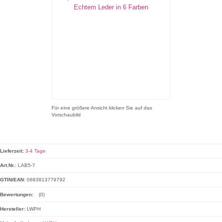
Für eine größere Ansicht klicken Sie auf das
Vorschaubild
Lieferzeit:
3-4 Tage
Art.Nr.:
LAB5-7
GTIN/EAN:
0683813779792
Bewertungen:
(0)
Hersteller:
LWPH