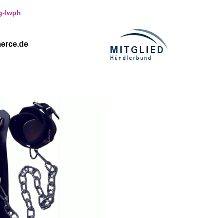
g-lwph
erce.de