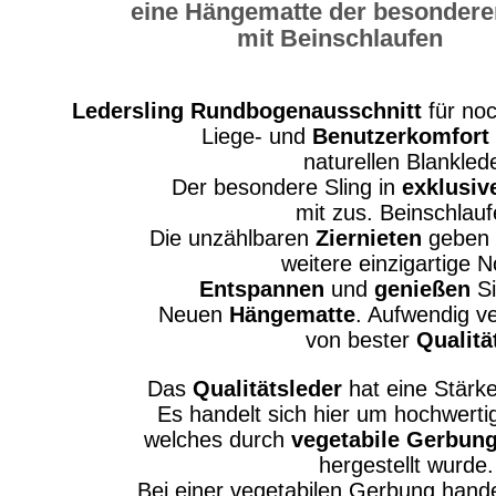
eine Hängematte der besondere
mit Beinschlaufen
Ledersling Rundbogenausschnitt
für no
Liege- und
Benutzerkomfort
naturellen Blankled
Der besondere Sling in
exklusiv
mit zus. Beinschlau
Die unzählbaren
Ziernieten
geben d
weitere einzigartige N
Entspannen
und
genießen
Si
Neuen
Hängematte
. Aufwendig ve
von bester
Qualitä
Das
Qualitätsleder
hat eine Stärk
Es handelt sich hier um hochwert
welches durch
vegetabile Gerbun
hergestellt wurde.
Bei einer vegetabilen Gerbung hande