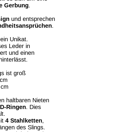
he Gerbung
.
sign
und entsprechen
ndheitsansprüchen
.
ein Unikat.
ses Leder in
ert und einen
interlässt.
s ist groß
 cm
cm
en haltbaren Nieten
 D-Ringen
. Dies
lt.
mit
4 Stahlketten
,
ngen des Slings.