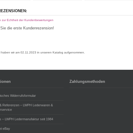
EZENSIONEN:
n zur Echtheit der Kundenbewertungen
Sie die erste Kundenrezension!
el haben wir am 02.11.2023 in unseren Katalog aufgenommen.
tionen
Zahlungsmethoden
isches Widerrufsformular
 & Referenzen – LWPH Lederwaren &
rservice
s – LWPH Ledermanufaktur seit 1984
i eBay