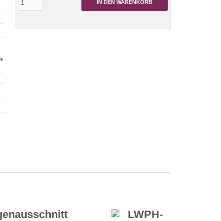
IN DEN WARENKORB
ie
ogenausschnitt