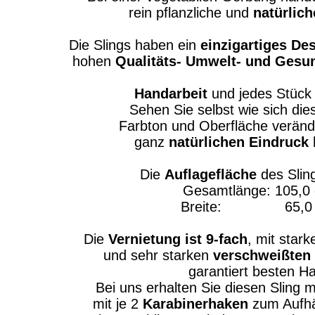
rein pflanzliche und
natürlic
Die Slings haben ein
einzigartiges De
hohen
Qualitäts- Umwelt- und Gesu
Handarbeit
und jedes Stück 
Sehen Sie selbst wie sich die
Farbton und Oberfläche veränd
ganz
natürlichen Eindruck
h
Die
Auflagefläche
des Sling
Gesamtlänge: 105,0
Breite: 65,0 
Die
Vernietung ist 9-fach
, mit stark
und sehr starken
verschweißten
garantiert besten Ha
Bei uns erhalten Sie diesen Sling 
mit je 2
Karabinerhaken
zum Aufhä