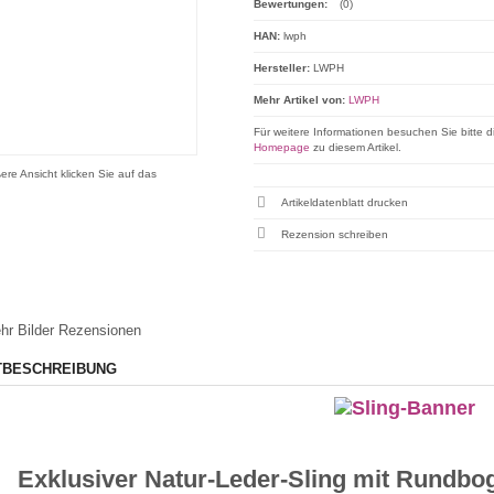
Bewertungen:
(0)
HAN:
lwph
Hersteller:
LWPH
Mehr Artikel von:
LWPH
Für weitere Informationen besuchen Sie bitte d
Homepage
zu diesem Artikel.
ere Ansicht klicken Sie auf das
Artikeldatenblatt drucken
Rezension schreiben
hr Bilder
Rezensionen
TBESCHREIBUNG
Exklusiver Natur-Leder-Sling mit Rundb