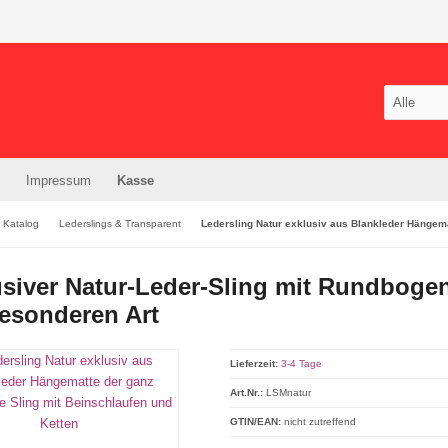
Impressum
Kasse
Katalog
Lederslings & Transparent
Ledersling Natur exklusiv aus Blankleder Hängema
usiver Natur-Leder-Sling mit Rundboge
besonderen Art
Lieferzeit:
3-4 Tage
Art.Nr.:
LSMnatur
GTIN/EAN:
nicht zutreffend