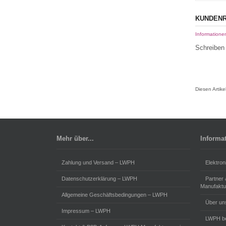
KUNDENR
Informatione
Schreiben 
Diesen Artik
Mehr über...
Informa
Zahlung und Versand – LWPH
Elektron
Datenschutzerklärung – LWPH
Partner
Manufaktu
Allgemeine Geschäftsbedingungen – LWPH
Über un
Impressum – LWPH
LWPH be