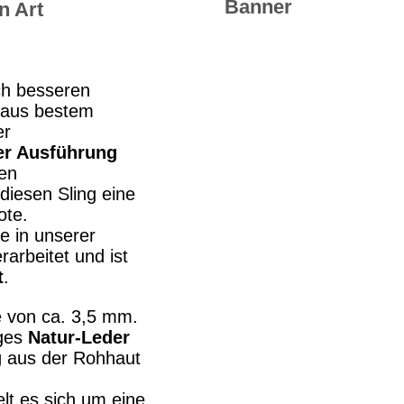
n Art
ch besseren
aus bestem
er
er Ausführung
fen
iesen Sling eine
ote.
e in unserer
rarbeitet und ist
t
.
e von ca. 3,5 mm.
iges
Natur-Leder
g
aus der Rohhaut
lt es sich um eine