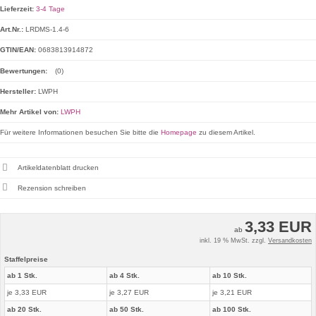
Lieferzeit:
3-4 Tage
Art.Nr.:
LRDMS-1.4-6
GTIN/EAN:
0683813914872
Bewertungen:
(0)
Hersteller:
LWPH
Mehr Artikel von:
LWPH
Für weitere Informationen besuchen Sie bitte die
Homepage
zu diesem Artikel.
Artikeldatenblatt drucken
Rezension schreiben
3,33 EUR
ab
inkl. 19 % MwSt. zzgl.
Versandkosten
Staffelpreise
ab 1 Stk.
ab 4 Stk.
ab 10 Stk.
je 3,33 EUR
je 3,27 EUR
je 3,21 EUR
ab 20 Stk.
ab 50 Stk.
ab 100 Stk.