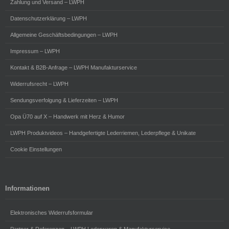
Zahlung und Versand – LWPH
Datenschutzerklärung – LWPH
Allgemeine Geschäftsbedingungen – LWPH
Impressum – LWPH
Kontakt & B2B-Anfrage – LWPH Manufakturservice
Widerrufsrecht – LWPH
Sendungsverfolgung & Lieferzeiten – LWPH
Opa Ü70 auf X – Handwerk mit Herz & Humor
LWPH Produktvideos – Handgefertigte Lederriemen, Lederpflege & Unikate
Cookie Einstellungen
Informationen
Elektronisches Widerrufsformular
Partner & Referenzen – LWPH Lederwaren & Manufakturservice