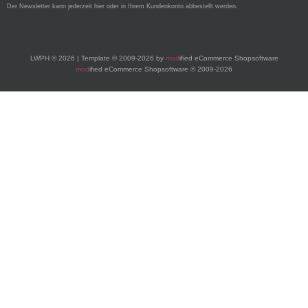
Der Newsletter kann jederzeit hier oder in Ihrem Kundenkonto abbestellt werden.
LWPH © 2026 | Template © 2009-2026 by
mod
ified eCommerce Shopsoftware
mod
ified eCommerce Shopsoftware © 2009-2026