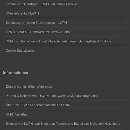
Kontakt & B2B-Anfrage – LWPH Manufakturservice
Widerrufsrecht – LWPH
Sendungsverfolgung & Lieferzeiten – LWPH
Opa Ü70 auf X – Handwerk mit Herz & Humor
LWPH Produktvideos – Handgefertigte Lederriemen, Lederpflege & Unikate
Cookie Einstellungen
Informationen
Elektronisches Widerrufsformular
Partner & Referenzen – LWPH Lederwaren & Manufakturservice
Über uns – LWPH Ledermanufaktur seit 1984
LWPH bei eBay
Sitemap von LWPH dem Shop zum Fesseln und Bastel aus Steinbach Hallenberg