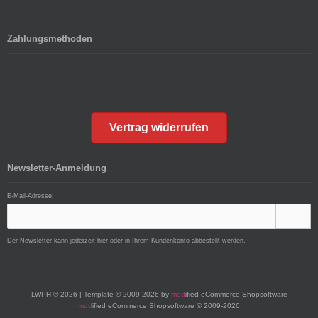
Zahlungsmethoden
Vertrag widerrufen
Newsletter-Anmeldung
E-Mail-Adresse:
Der Newsletter kann jederzeit hier oder in Ihrem Kundenkonto abbestellt werden.
LWPH © 2026 | Template © 2009-2026 by
mod
ified eCommerce Shopsoftware
mod
ified eCommerce Shopsoftware © 2009-2026