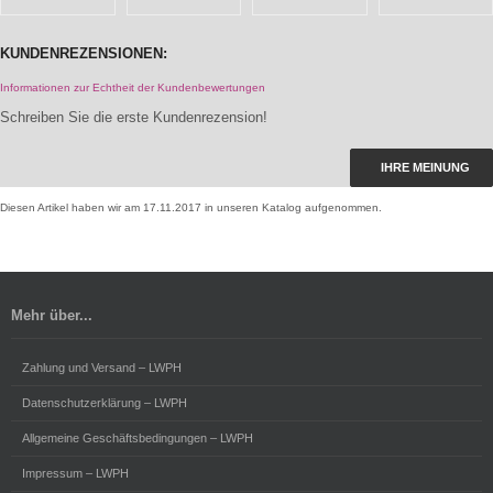
KUNDENREZENSIONEN:
Informationen zur Echtheit der Kundenbewertungen
Schreiben Sie die erste Kundenrezension!
IHRE MEINUNG
Diesen Artikel haben wir am 17.11.2017 in unseren Katalog aufgenommen.
Mehr über...
Zahlung und Versand – LWPH
Datenschutzerklärung – LWPH
Allgemeine Geschäftsbedingungen – LWPH
Impressum – LWPH