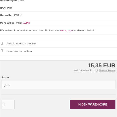
Bewertungen:
(0)
HAN:
lwph
Hersteller:
LWPH
Mehr Artikel von:
LWPH
Für weitere Informationen besuchen Sie bitte die
Homepage
zu diesem Artikel.
Artikeldatenblatt drucken
Rezension schreiben
15,35 EUR
inkl. 19 % MwSt. zzgl.
Versandkosten
Farbe
IN DEN WARENKORB