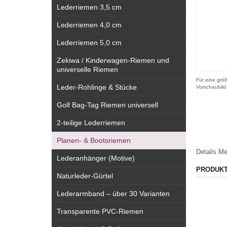
Lederriemen 3,5 cm
Lederriemen 4,0 cm
Lederriemen 5,0 cm
Zekiwa / Kinderwagen-Riemen und
universelle Riemen
Für eine größ
Leder-Rohlinge & Stücke
Vorschaubild
Golf Bag-Tag Riemen universell
2-teilige Lederriemen
Planen- & Bootsriemen
Details
Me
Lederanhänger (Motive)
PRODUK
Naturleder-Gürtel
Lederarmband – über 30 Varianten
Transparente PVC-Riemen