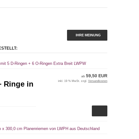
IHRE MEINUNG
ESTELLT:
 mit 5 D-Ringen + 6 O-Ringen Extra Breit LWPW
59,50 EUR
ab
inkl. 19 % MwSt. zzgl.
Versandkosten
+ Ringe in
cm x 300,0 cm Planenriemen von LWPH aus Deutschland