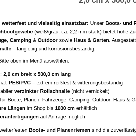
2,0 cm x 500,0
 wetterfest und vielseitig einsetzbar:
Unser
Boots- und 
chbootgewebe
(weiß/grau, ca. 2,2 mm stark) bietet hohe Zug
uge
,
Camping
&
Outdoor
sowie
Haus & Garten
. Ausgestat
nalle
– langlebig und korrosionsbeständig.
itte oben im Menü auswählen.
e:
2,0 cm breit x 500,0 cm lang
ial:
PES/PVC
– extrem reißfest & witterungsbeständig
tabiler
verzinkter Rollschnalle
(nicht vernickelt)
 für Boote, Planen, Fahrzeuge, Camping, Outdoor, Haus & G
ere Längen
im Shop bis
1000 cm
erhältlich
eranfertigungen
auf Anfrage möglich
wetterfesten
Boots- und Planenriemen
sind die zuverlässi