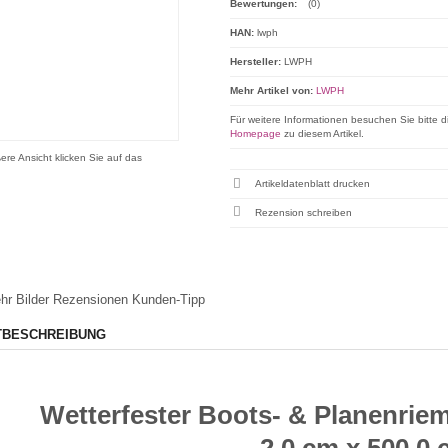
Bewertungen:
(0)
HAN:
lwph
Hersteller:
LWPH
Mehr Artikel von:
LWPH
Für weitere Informationen besuchen Sie bitte d
Homepage
zu diesem Artikel.
ere Ansicht klicken Sie auf das
Artikeldatenblatt drucken
Rezension schreiben
hr Bilder
Rezensionen
Kunden-Tipp
TBESCHREIBUNG
Wetterfester Boots- & Planenrie