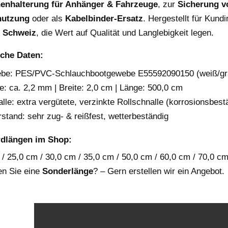
nenhalterung für Anhänger & Fahrzeuge
, zur
Sicherung v
nutzung
oder als
Kabelbinder-Ersatz
. Hergestellt für Kun
r Schweiz
, die Wert auf Qualität und Langlebigkeit legen.
che Daten:
be: PES/PVC-Schlauchbootgewebe E55592090150 (weiß/gr
e: ca. 2,2 mm | Breite: 2,0 cm | Länge: 500,0 cm
lle: extra vergütete, verzinkte Rollschnalle (korrosionsbest
stand: sehr zug- & reißfest, wetterbeständig
rdlängen im Shop:
/ 25,0 cm / 30,0 cm / 35,0 cm / 50,0 cm / 60,0 cm / 70,0 cm
en Sie eine
Sonderlänge
? – Gern erstellen wir ein Angebot.