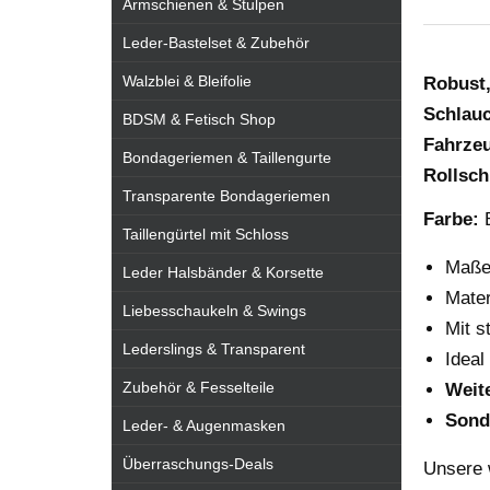
Armschienen & Stulpen
Leder-Bastelset & Zubehör
Walzblei & Bleifolie
Robust,
Schlau
BDSM & Fetisch Shop
Fahrze
Bondageriemen & Taillengurte
Rollsch
Transparente Bondageriemen
Farbe:
B
Taillengürtel mit Schloss
Maß
Leder Halsbänder & Korsette
Mater
Liebesschaukeln & Swings
Mit s
Lederslings & Transparent
Ideal
Zubehör & Fesselteile
Weit
Sond
Leder- & Augenmasken
Überraschungs-Deals
Unsere 