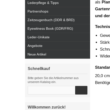
als
Pla
Lederpflege & Tipps
Garten
Partnershops
und de
Zeitzeugenbuch (DDR & BRD)
Technis
Eyewitness Book (GDR/FRG)
Gewe
Leder-Unikate
Stärk
Angebote
Schna
Neue Artikel
Wider
Standa
Schnellkauf
20,0 cm 
Bitte geben Sie die Artikelnummer aus
unserem Katalog ein.
Benötig
Willkommen zurück!