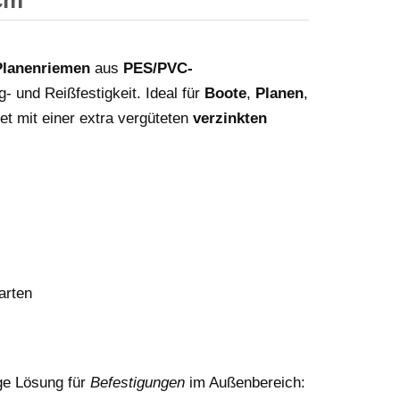
 cm
Planenriemen
aus
PES/PVC-
- und Reißfestigkeit. Ideal für
Boote
,
Planen
,
tet mit einer extra vergüteten
verzinkten
arten
ge Lösung für
Befestigungen
im Außenbereich: