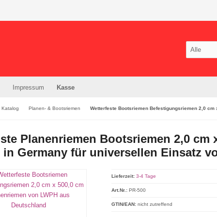
Impressum
Kasse
Katalog
Planen- & Bootsriemen
Wetterfeste Bootsriemen Befestigungsriemen 2,0 cm
te Planenriemen Bootsriemen 2,0 cm x
 in Germany für universellen Einsatz 
Lieferzeit:
3-4 Tage
Art.Nr.:
PR-500
GTIN/EAN:
nicht zutreffend