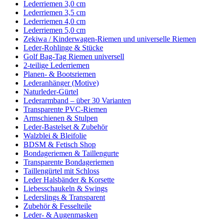
Lederriemen 3,0 cm
Lederriemen 3,5 cm
Lederriemen 4,0 cm
Lederriemen 5,0 cm
Zekiwa / Kinderwagen-Riemen und universelle Riemen
Leder-Rohlinge & Stücke
Golf Bag-Tag Riemen universell
2-teilige Lederriemen
Planen- & Bootsriemen
Lederanhänger (Motive)
Naturleder-Gürtel
Lederarmband – über 30 Varianten
Transparente PVC-Riemen
Armschienen & Stulpen
Leder-Bastelset & Zubehör
Walzblei & Bleifolie
BDSM & Fetisch Shop
Bondageriemen & Taillengurte
Transparente Bondageriemen
Taillengürtel mit Schloss
Leder Halsbänder & Korsette
Liebesschaukeln & Swings
Lederslings & Transparent
Zubehör & Fesselteile
Leder- & Augenmasken