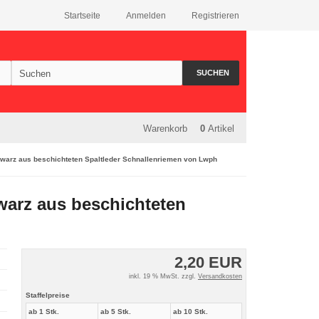
Startseite
Anmelden
Registrieren
SUCHEN
Warenkorb
0
Artikel
warz aus beschichteten Spaltleder Schnallenriemen von Lwph
warz aus beschichteten
2,20 EUR
inkl. 19 % MwSt. zzgl.
Versandkosten
Staffelpreise
ab 1 Stk.
ab 5 Stk.
ab 10 Stk.