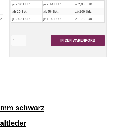
je 2,20 EUR
je 2,14 EUR
je 2,08 EUR
ab 20 Stk.
ab 50 Stk.
ab 100 Stk.
ie
je 2,02 EUR
je 1,90 EUR
je 1,73 EUR
IN DEN WARENKORB
0 mm schwarz
altleder