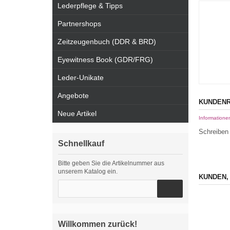
Lederpflege & Tipps
Partnershops
Zeitzeugenbuch (DDR & BRD)
Eyewitness Book (GDR/FRG)
Leder-Unikate
Angebote
KUNDENR
Neue Artikel
Informatione
Schreiben 
Schnellkauf
Bitte geben Sie die Artikelnummer aus
unserem Katalog ein.
KUNDEN,
Willkommen zurück!