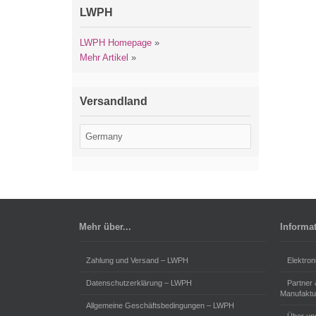
LWPH
LWPH Homepage
»
Mehr Artikel
»
Versandland
Mehr über...
Informa
Zahlung und Versand – LWPH
Elektron
Datenschutzerklärung – LWPH
Partner
Manufaktu
Allgemeine Geschäftsbedingungen – LWPH