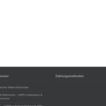
tionen
Zahlungsmethoden
isches Widerrufsformular
 & Referenzen – LWPH Lederwaren &
rservice