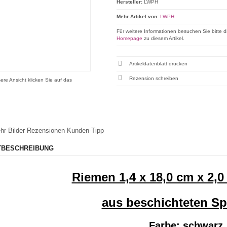
Hersteller:
LWPH
Mehr Artikel von:
LWPH
Für weitere Informationen besuchen Sie bitte d
Homepage
zu diesem Artikel.
Artikeldatenblatt drucken
Rezension schreiben
ere Ansicht klicken Sie auf das
hr Bilder
Rezensionen
Kunden-Tipp
TBESCHREIBUNG
Riemen 1,4 x 18,0 cm x 2,
aus beschichteten Sp
Farbe: schwarz