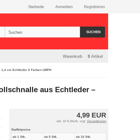
Startseite
Anmelden
Registrieren
SUCHEN
Warenkorb
0
Artikel
x 1,4 cm Echtleder 6 Farben LWPH
llschnalle aus Echtleder –
4,99 EUR
inkl. 19 % MwSt. zzgl.
Versandkosten
Staffelpreise
ab 1 Stk.
ab 5 Stk.
ab 10 Stk.