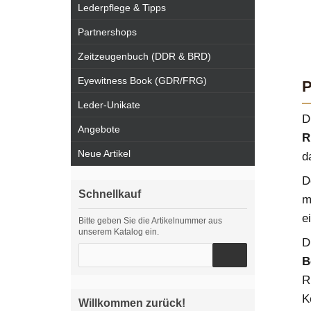
Lederpflege & Tipps
Partnershops
Zeitzeugenbuch (DDR & BRD)
Eyewitness Book (GDR/FRG)
P
Leder-Unikate
D
Angebote
R
Neue Artikel
d
D
Schnellkauf
m
e
Bitte geben Sie die Artikelnummer aus
unserem Katalog ein.
D
B
R
K
Willkommen zurück!