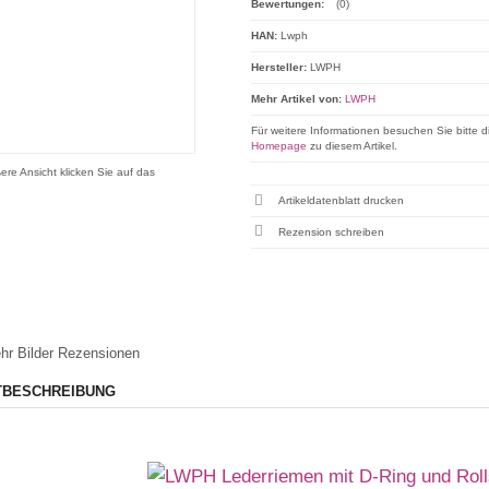
Bewertungen:
(0)
HAN:
Lwph
Hersteller:
LWPH
Mehr Artikel von:
LWPH
Für weitere Informationen besuchen Sie bitte d
Homepage
zu diesem Artikel.
ere Ansicht klicken Sie auf das
Artikeldatenblatt drucken
Rezension schreiben
hr Bilder
Rezensionen
TBESCHREIBUNG