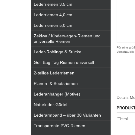
Lederriemen 3,5 cm
Lederriemen 4,0 cm
Lederriemen 5,0 cm
Zekiwa / Kinderwagen-Riemen und
universelle Riemen
Für eine größ
Leder-Rohlinge & Stücke
Vorschaubild
Golf Bag-Tag Riemen universell
2-teilige Lederriemen
Planen- & Bootsriemen
Lederanhänger (Motive)
Details
Me
Naturleder-Gürtel
PRODUK
Lederarmband – über 30 Varianten
```html
Transparente PVC-Riemen