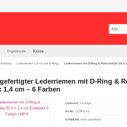
Impressum
Kasse
Katalog
Lederriemen 1,4 cm (mit D-Ring)
Lederriemen mit D-Ring & Rollschnalle 30,0 
efertigter Lederriemen mit D-Ring & Ro
x 1,4 cm – 6 Farben
Lieferzeit:
3-4 Tage
Art.Nr.:
LLDR1.4-3
GTIN/EAN:
nicht zutreffend