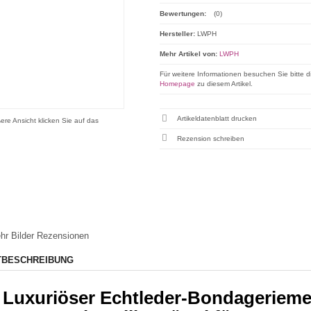
Bewertungen:
(0)
Hersteller:
LWPH
Mehr Artikel von:
LWPH
Für weitere Informationen besuchen Sie bitte d
Homepage
zu diesem Artikel.
Artikeldatenblatt drucken
ere Ansicht klicken Sie auf das
Rezension schreiben
hr Bilder
Rezensionen
TBESCHREIBUNG
Luxuriöser Echtleder-Bondageriemen