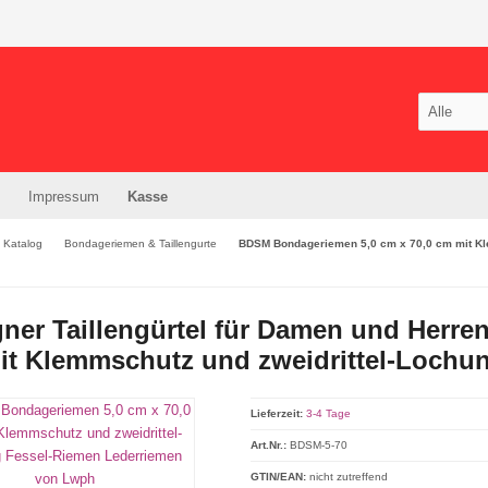
Impressum
Kasse
Katalog
Bondageriemen & Taillengurte
BDSM Bondageriemen 5,0 cm x 70,0 cm mit Kl
ner Taillengürtel für Damen und Herre
it Klemmschutz und zweidrittel-Lochu
Lieferzeit:
3-4 Tage
Art.Nr.:
BDSM-5-70
GTIN/EAN:
nicht zutreffend