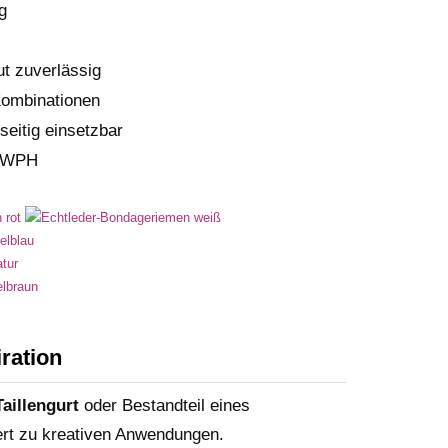
g
ut zuverlässig
Kombinationen
seitig einsetzbar
 LWPH
ration
Taillengurt
oder Bestandteil eines
ert zu kreativen Anwendungen.