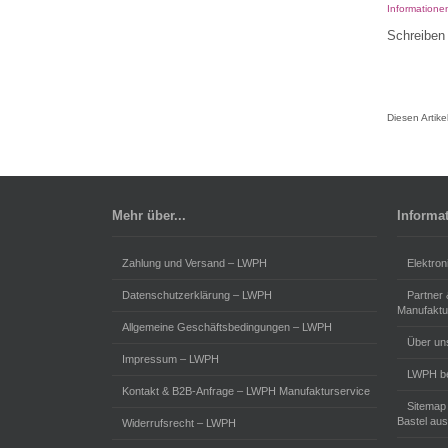
Informatione
Schreiben 
Diesen Artik
Mehr über...
Informa
Zahlung und Versand – LWPH
Elektron
Datenschutzerklärung – LWPH
Partner
Manufaktu
Allgemeine Geschäftsbedingungen – LWPH
Über un
Impressum – LWPH
LWPH be
Kontakt & B2B-Anfrage – LWPH Manufakturservice
Sitemap
Bastel aus
Widerrufsrecht – LWPH