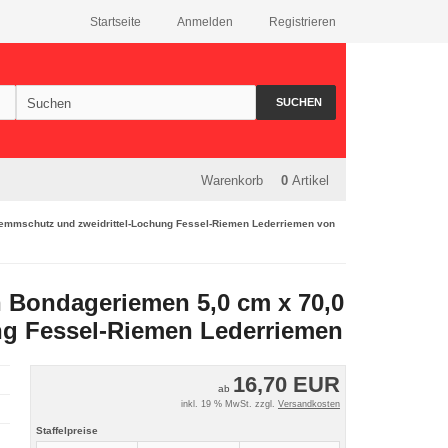
Startseite
Anmelden
Registrieren
SUCHEN
Warenkorb
0
Artikel
emmschutz und zweidrittel-Lochung Fessel-Riemen Lederriemen von
n Bondageriemen 5,0 cm x 70,0
ng Fessel-Riemen Lederriemen
16,70 EUR
ab
inkl. 19 % MwSt. zzgl.
Versandkosten
Staffelpreise