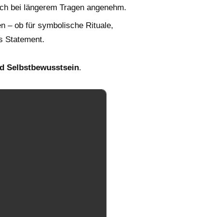
uch bei längerem Tragen angenehm.
en – ob für symbolische Rituale,
s Statement.
nd Selbstbewusstsein
.