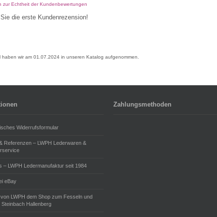
n zur Echtheit der Kundenbewertungen
Sie die erste Kundenrezension!
el haben wir am 01.07.2024 in unseren Katalog aufgenommen.
tionen
Zahlungsmethoden
isches Widerrufsformular
 & Referenzen – LWPH Lederwaren &
rservice
s – LWPH Ledermanufaktur seit 1984
i eBay
 von LWPH dem Shop zum Fesseln und
 Steinbach Hallenberg