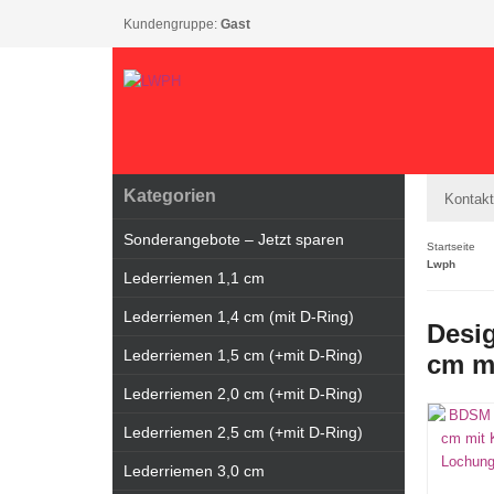
Kundengruppe:
Gast
Kategorien
Kontakt
Sonderangebote – Jetzt sparen
Startseite
Lwph
Lederriemen 1,1 cm
Lederriemen 1,4 cm (mit D-Ring)
Desig
Lederriemen 1,5 cm (+mit D-Ring)
cm m
Lederriemen 2,0 cm (+mit D-Ring)
Lederriemen 2,5 cm (+mit D-Ring)
Lederriemen 3,0 cm