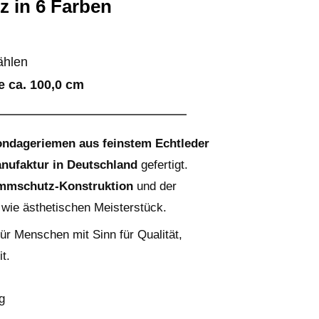
 in 6 Farben
hlen
e ca. 100,0 cm
ondageriemen aus feinstem Echtleder
ufaktur in Deutschland
gefertigt.
mmschutz-Konstruktion
und der
wie ästhetischen Meisterstück.
für Menschen mit Sinn für Qualität,
t.
g