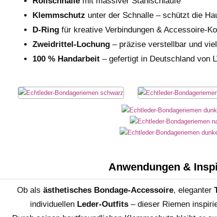
Rollschnalle
mit massiver Stahlschlaufe
Klemmschutz
unter der Schnalle – schützt die Ha
D-Ring
für kreative Verbindungen & Accessoire-K
Zweidrittel-Lochung
– präzise verstellbar und viel
100 % Handarbeit
– gefertigt in Deutschland von
Anwendungen & Inspi
Ob als
ästhetisches Bondage-Accessoire
, eleganter
individuellen
Leder-Outfits
– dieser Riemen inspiri