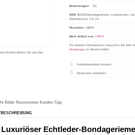
Bewertungen:
(0)
HAN:
BDSM Bondageriemen, Lederriemen, mit
Klemmschutz, 5,0 cm
Hersteller:
LWPH
Mehr Artikel von:
LWPH
Für weitere Informationen besuchen Sie bitte d
Homepage
zu diesem Artikel.
ere Ansicht klicken Sie auf das
Artikeldatenblatt drucken
Rezension schreiben
hr Bilder
Rezensionen
Kunden-Tipp
TBESCHREIBUNG
Luxuriöser Echtleder-Bondageriemen