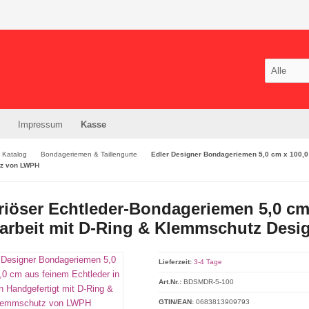
Impressum
Kasse
Katalog
Bondageriemen & Taillengurte
Edler Designer Bondageriemen 5,0 cm x 100,0 
z von LWPH
iöser Echtleder-Bondageriemen 5,0 cm 
arbeit mit D-Ring & Klemmschutz Desi
Lieferzeit:
3-4 Tage
Art.Nr.:
BDSMDR-5-100
GTIN/EAN:
0683813909793