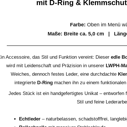
mit D-Ring & Klemmschutz
Farbe:
Oben im Menü wä
Maße:
Breite ca. 5,0 cm | Läng
in Accessoire, das Stil und Funktion vereint: Dieser
edle B
wird mit Leidenschaft und Präzision in unserer
LWPH-Man
Weiches, dennoch festes Leder, eine durchdachte
Kle
integrierte
D-Ring
machen ihn zu einem funktionalen 
Jedes Stück ist ein handgefertigtes Unikat – entworfen 
Stil und feine Lederarbei
Echtleder
– naturbelassen, schadstofffrei, langlebi