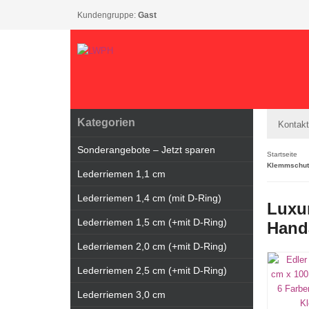
Kundengruppe:
Gast
Kategorien
Kontakt
Sonderangebote – Jetzt sparen
Startseite
Klemmschut
Lederriemen 1,1 cm
Lederriemen 1,4 cm (mit D-Ring)
Luxur
Lederriemen 1,5 cm (+mit D-Ring)
Hand
Lederriemen 2,0 cm (+mit D-Ring)
Lederriemen 2,5 cm (+mit D-Ring)
Lederriemen 3,0 cm