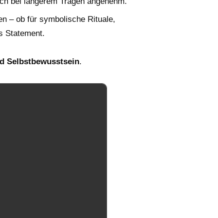
uch bei längerem Tragen angenehm.
en – ob für symbolische Rituale,
s Statement.
nd Selbstbewusstsein
.