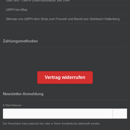
Über uns – LWPH Ledermanufaktur seit 1984
LWPH bei eBay
Sitemap von LWPH dem Shop zum Fesseln und Bastel aus Steinbach Hallenberg
Zahlungsmethoden
Vertrag widerrufen
Newsletter-Anmeldung
E-Mail-Adresse:
Der Newsletter kann jederzeit hier oder in Ihrem Kundenkonto abbestellt werden.