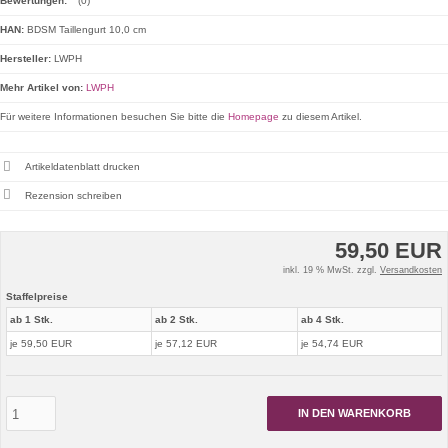
Bewertungen:
(0)
HAN:
BDSM Taillengurt 10,0 cm
Hersteller:
LWPH
Mehr Artikel von:
LWPH
Für weitere Informationen besuchen Sie bitte die
Homepage
zu diesem Artikel.
Artikeldatenblatt drucken
Rezension schreiben
59,50 EUR
inkl. 19 % MwSt. zzgl.
Versandkosten
Staffelpreise
ab 1 Stk.
ab 2 Stk.
ab 4 Stk.
je 59,50 EUR
je 57,12 EUR
je 54,74 EUR
IN DEN WARENKORB