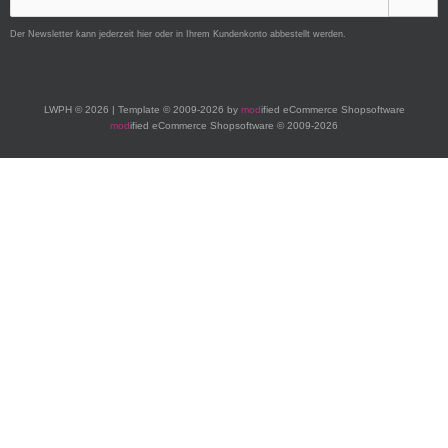
Der Newsletter kann jederzeit hier oder in Ihrem Kundenkonto abbestellt werden.
LWPH © 2026 | Template © 2009-2026 by
mod
ified eCommerce Shopsoftware
mod
ified eCommerce Shopsoftware © 2009-2026