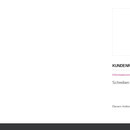
KUNDENR
Informatione
Schreiben 
Diesen Artik