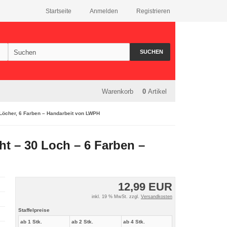
Startseite
Anmelden
Registrieren
SUCHEN
Warenkorb
0
Artikel
 Löcher, 6 Farben – Handarbeit von LWPH
ht – 30 Loch – 6 Farben –
12,99 EUR
inkl. 19 % MwSt. zzgl.
Versandkosten
Staffelpreise
ab 1 Stk.
ab 2 Stk.
ab 4 Stk.