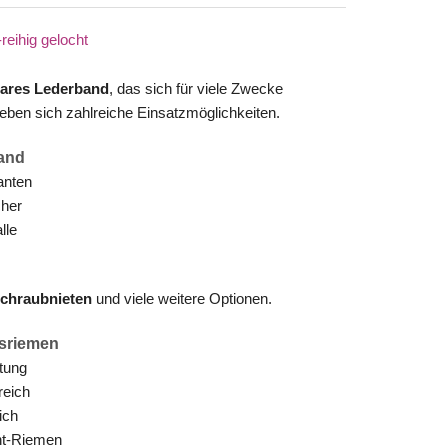
bares Lederband
, das sich für viele Zwecke
geben sich zahlreiche Einsatzmöglichkeiten.
band
anten
cher
lle
 Schraubnieten
und viele weitere Optionen.
nsriemen
tung
reich
ich
nt-Riemen