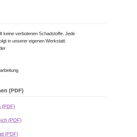
lt keine verbotenen Schadstoffe. Jede
olgt in unserer eigenen Werkstatt.
der
rarbeitung
nen (PDF)
h (PDF)
eich (PDF)
att (PDF)