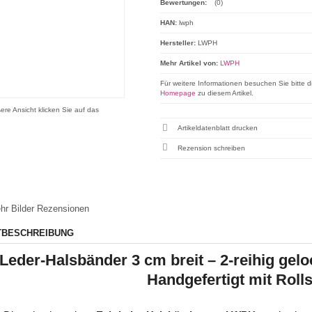
Bewertungen:
(0)
HAN:
lwph
Hersteller:
LWPH
Mehr Artikel von:
LWPH
Für weitere Informationen besuchen Sie bitte d
Homepage
zu diesem Artikel.
ere Ansicht klicken Sie auf das
Artikeldatenblatt drucken
Rezension schreiben
hr Bilder
Rezensionen
TBESCHREIBUNG
Leder-Halsbänder 3 cm breit – 2-reihig gelo
Handgefertigt mit Roll