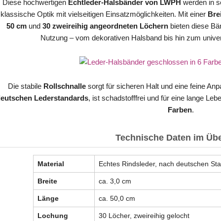
Diese hochwertigen
Echtleder-Halsbänder von LWPH
werden in so
klassische Optik mit vielseitigen Einsatzmöglichkeiten. Mit einer
Bre
50 cm
und
30 zweireihig angeordneten Löchern
bieten diese Bän
Nutzung – vom dekorativen Halsband bis hin zum univer
Die stabile
Rollschnalle
sorgt für sicheren Halt und eine feine A
eutschen Lederstandards
, ist schadstofffrei und für eine lange Le
Farben
.
Technische Daten im Übe
Material
Echtes Rindsleder, nach deutschen Sta
Breite
ca. 3,0 cm
Länge
ca. 50,0 cm
Lochung
30 Löcher, zweireihig gelocht