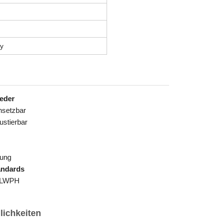
y
leder
insetzbar
justierbar
tung
andards
– LWPH
ichkeiten