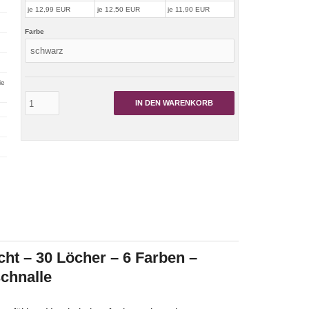
je 12,99 EUR
je 12,50 EUR
je 11,90 EUR
Farbe
ie
IN DEN WARENKORB
cht – 30 Löcher – 6 Farben –
schnalle