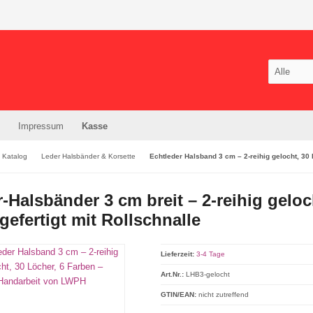
Impressum
Kasse
Katalog
Leder Halsbänder & Korsette
Echtleder Halsband 3 cm – 2-reihig gelocht, 30
-Halsbänder 3 cm breit – 2-reihig geloc
efertigt mit Rollschnalle
Lieferzeit:
3-4 Tage
Art.Nr.:
LHB3-gelocht
GTIN/EAN:
nicht zutreffend