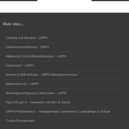
Mehr über...
Zahlung und Versand – LWPH
Datenschutzerklärung – LWPH
Allgemeine Geschäftsbedingungen – LWPH
Impressum – LWPH
Kontakt & B2B-Anfrage – LWPH Manufakturservice
Widerrufsrecht – LWPH
Sendungsverfolgung & Lieferzeiten – LWPH
Opa Ü70 auf X – Handwerk mit Herz & Humor
LWPH Produktvideos – Handgefertigte Lederriemen, Lederpflege & Unikate
Cookie Einstellungen