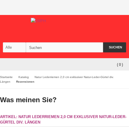
SUCHEN
(
0
)
Startseite
Katalog
Natur Lederriemen 2,0 cm exklusiver Natur-Leder-Gürtel div.
Längen
Rezensionen
Was meinen Sie?
ARTIKEL: NATUR LEDERRIEMEN 2,0 CM EXKLUSIVER NATUR-LEDER-
GÜRTEL DIV. LÄNGEN