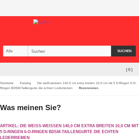
SUCHEN
(
0
)
Startseite
Katalog
Die weiß-weissen 140,0 cm extra breiten 10,0 cm mit 5 D-Ringen 6-O-
Ringen BDSM-Taillengurte die echten Lederriemen
Rezensionen
Was meinen Sie?
ARTIKEL: DIE WEISS-WEISSEN 140,0 CM EXTRA BREITEN 10,0 CM MIT 5
D-RINGEN 6-O-RINGEN BDSM-TAILLENGURTE DIE ECHTEN L
EDERRIEMEN