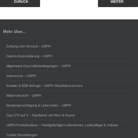
ZURÜCK
WEITER
Mehr über...
Zahlung und Versand – LWPH
Datenschutzerklärung – LWPH
Allgemeine Geschäftsbedingungen – LWPH
Impressum – LWPH
Kontakt & B2B-Anfrage – LWPH Manufakturservice
Widerrufsrecht – LWPH
Sendungsverfolgung & Lieferzeiten – LWPH
Opa Ü70 auf X – Handwerk mit Herz & Humor
LWPH Produktvideos – Handgefertigte Lederriemen, Lederpflege & Unikate
Cookie Einstellungen