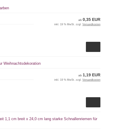
Farben
0,35 EUR
ab
inkl. 19 % MwSt. zzgl.
Versandkosten
zur Weihnachtsdekoration
1,19 EUR
ab
inkl. 19 % MwSt. zzgl.
Versandkosten
it 1,1 cm breit x 24,0 cm lang starke Schnallenriemen für