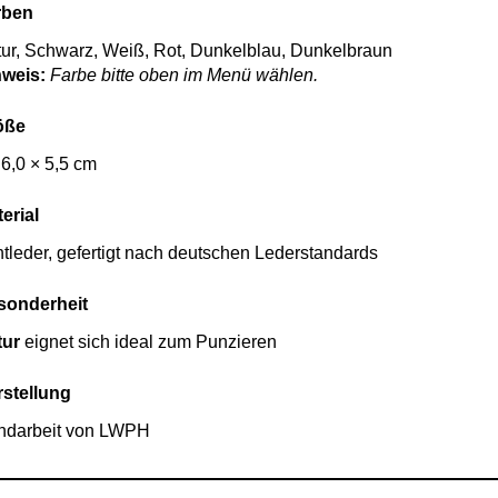
rben
ur, Schwarz, Weiß, Rot, Dunkelblau, Dunkelbraun
nweis:
Farbe bitte oben im Menü wählen.
öße
 6,0 × 5,5 cm
erial
tleder, gefertigt nach deutschen Lederstandards
sonderheit
tur
eignet sich ideal zum Punzieren
rstellung
ndarbeit von LWPH