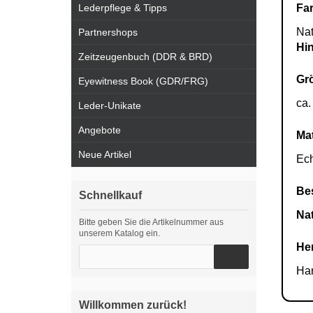
Lederpflege & Tipps
Fa
Nat
Partnershops
Hi
Zeitzeugenbuch (DDR & BRD)
Gr
Eyewitness Book (GDR/FRG)
ca.
Leder-Unikate
Angebote
Mat
Neue Artikel
Ech
Be
Schnellkauf
Na
Bitte geben Sie die Artikelnummer aus
unserem Katalog ein.
He
Ha
Willkommen zurück!