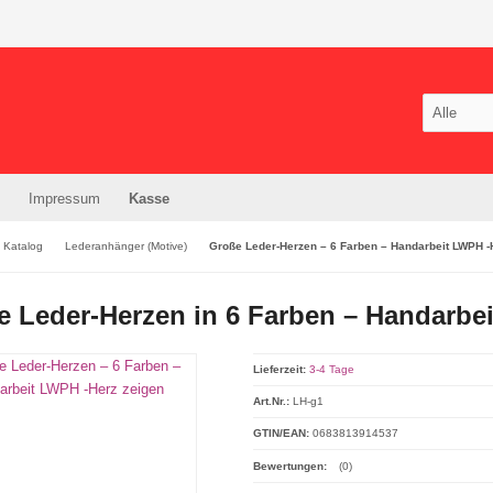
Impressum
Kasse
Katalog
Lederanhänger (Motive)
Große Leder-Herzen – 6 Farben – Handarbeit LWPH -
e Leder-Herzen in 6 Farben – Handarbe
Lieferzeit:
3-4 Tage
Art.Nr.:
LH-g1
GTIN/EAN:
0683813914537
Bewertungen:
(0)