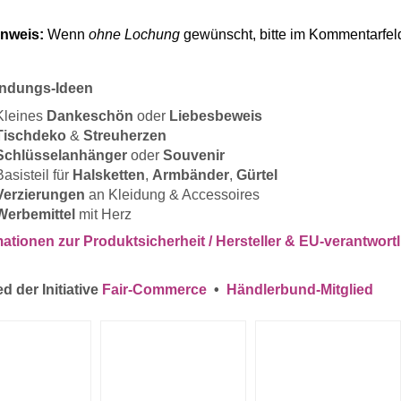
inweis:
Wenn
ohne Lochung
gewünscht, bitte im Kommentarfeld 
ndungs-Ideen
Kleines
Dankeschön
oder
Liebesbeweis
Tischdeko
&
Streuherzen
Schlüsselanhänger
oder
Souvenir
Basisteil für
Halsketten
,
Armbänder
,
Gürtel
Verzierungen
an Kleidung & Accessoires
Werbemittel
mit Herz
mationen zur Produktsicherheit / Hersteller & EU-verantwort
ed der Initiative
Fair-Commerce
•
Händlerbund-Mitglied