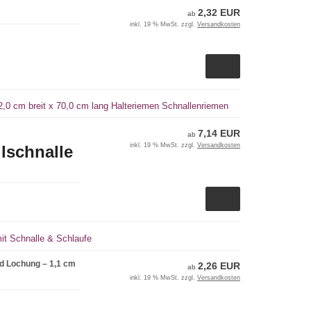
2,32 EUR
ab
inkl. 19 % MwSt. zzgl.
Versandkosten
2,0 cm breit x 70,0 cm lang Halteriemen Schnallenriemen
7,14 EUR
ab
inkl. 19 % MwSt. zzgl.
Versandkosten
llschnalle
it Schnalle & Schlaufe
nd Lochung – 1,1 cm
2,26 EUR
ab
inkl. 19 % MwSt. zzgl.
Versandkosten