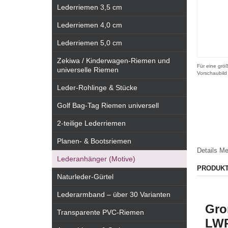
Lederriemen 3,5 cm
Lederriemen 4,0 cm
Lederriemen 5,0 cm
Zekiwa / Kinderwagen-Riemen und
Für eine größ
universelle Riemen
Vorschaubild
Leder-Rohlinge & Stücke
Golf Bag-Tag Riemen universell
2-teilige Lederriemen
Planen- & Bootsriemen
Details
Me
Lederanhänger (Motive)
PRODUK
Naturleder-Gürtel
Lederarmband – über 30 Varianten
Gro
Transparente PVC-Riemen
LW