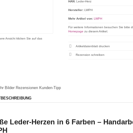
HAN:
Leder-Herz
Hersteller:
LWPH
Mehr Artikel von:
LWPH
Für weitere Informationen besuchen Sie bitte d
Homepage
zu diesem Artikel.
ere Ansicht klicken Sie auf das
Artikeldatenblatt drucken
Rezension schreiben
hr Bilder
Rezensionen
Kunden-Tipp
TBESCHREIBUNG
ße Leder-Herzen in 6 Farben – Handarb
PH