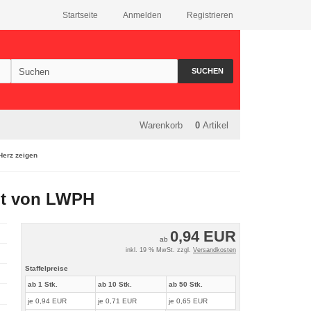
Startseite
Anmelden
Registrieren
SUCHEN
Warenkorb
0
Artikel
Herz zeigen
it von LWPH
0,94 EUR
ab
inkl. 19 % MwSt. zzgl.
Versandkosten
Staffelpreise
ab 1 Stk.
ab 10 Stk.
ab 50 Stk.
je 0,94 EUR
je 0,71 EUR
je 0,65 EUR