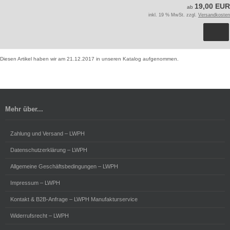
19,00 EUR
ab
inkl. 19 % MwSt. zzgl.
Versandkosten
Diesen Artikel haben wir am 21.12.2017 in unseren Katalog aufgenommen.
Mehr über...
Zahlung und Versand – LWPH
Datenschutzerklärung – LWPH
Allgemeine Geschäftsbedingungen – LWPH
Impressum – LWPH
Kontakt & B2B-Anfrage – LWPH Manufakturservice
Widerrufsrecht – LWPH