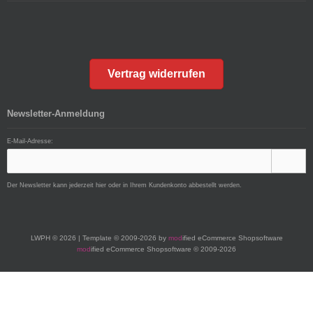
Vertrag widerrufen
Newsletter-Anmeldung
E-Mail-Adresse:
Der Newsletter kann jederzeit hier oder in Ihrem Kundenkonto abbestellt werden.
LWPH © 2026 | Template © 2009-2026 by
mod
ified eCommerce Shopsoftware
mod
ified eCommerce Shopsoftware © 2009-2026