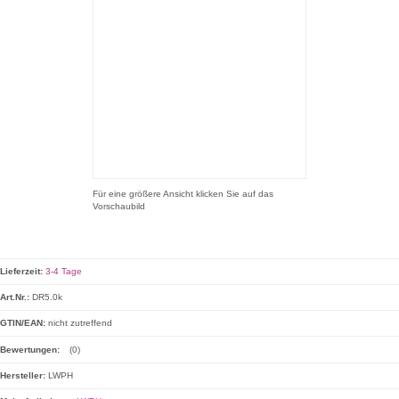
Für eine größere Ansicht klicken Sie auf das
Vorschaubild
Lieferzeit:
3-4 Tage
Art.Nr.:
DR5.0k
GTIN/EAN:
nicht zutreffend
Bewertungen:
(0)
Hersteller:
LWPH