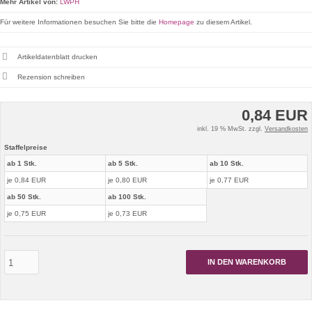
Mehr Artikel von:
LWPH
Für weitere Informationen besuchen Sie bitte die
Homepage
zu diesem Artikel.
Artikeldatenblatt drucken
Rezension schreiben
0,84 EUR
inkl. 19 % MwSt. zzgl.
Versandkosten
Staffelpreise
ab 1 Stk.
ab 5 Stk.
ab 10 Stk.
je 0,84 EUR
je 0,80 EUR
je 0,77 EUR
ab 50 Stk.
ab 100 Stk.
je 0,75 EUR
je 0,73 EUR
IN DEN WARENKORB