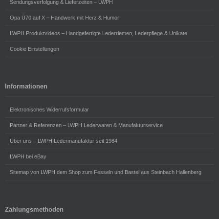
Sendungsverfolgung & Lieferzeiten – LWPH
Opa Ü70 auf X – Handwerk mit Herz & Humor
LWPH Produktvideos – Handgefertigte Lederriemen, Lederpflege & Unikate
Cookie Einstellungen
Informationen
Elektronisches Widerrufsformular
Partner & Referenzen – LWPH Lederwaren & Manufakturservice
Über uns – LWPH Ledermanufaktur seit 1984
LWPH bei eBay
Sitemap von LWPH dem Shop zum Fesseln und Bastel aus Steinbach Hallenberg
Zahlungsmethoden