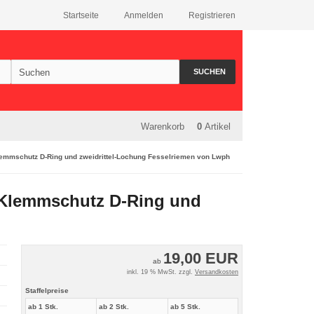
Startseite
Anmelden
Registrieren
SUCHEN
Warenkorb
0
Artikel
emmschutz D-Ring und zweidrittel-Lochung Fesselriemen von Lwph
 Klemmschutz D-Ring und
19,00 EUR
ab
inkl. 19 % MwSt. zzgl.
Versandkosten
Staffelpreise
ab 1 Stk.
ab 2 Stk.
ab 5 Stk.