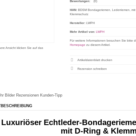
Bewertungen:
(0)
HAN:
BDSM Bondageriemen, Lederriemen, mit
Klemmschutz
Hersteller:
LWPH
Mehr Artikel von:
LWPH
Für weitere Informationen besuchen Sie bitte d
Homepage
zu diesem Artikel.
ere Ansicht klicken Sie auf das
Artikeldatenblatt drucken
Rezension schreiben
hr Bilder
Rezensionen
Kunden-Tipp
TBESCHREIBUNG
Luxuriöser Echtleder-Bondageriemen
mit D-Ring & Klem