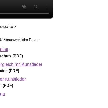
tmosphäre
 EU-Verantwortliche Person
latt
chutz (PDF)
rgleich mit Kunstleder
eich (PDF)
er Kunstleder
h (PDF)
ege