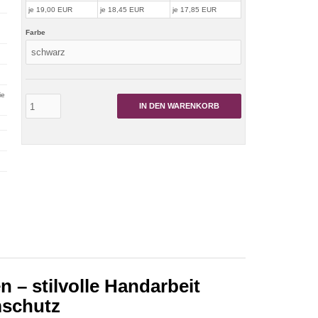
je 19,00 EUR
je 18,45 EUR
je 17,85 EUR
Farbe
ie
IN DEN WARENKORB
 – stilvolle Handarbeit
mschutz