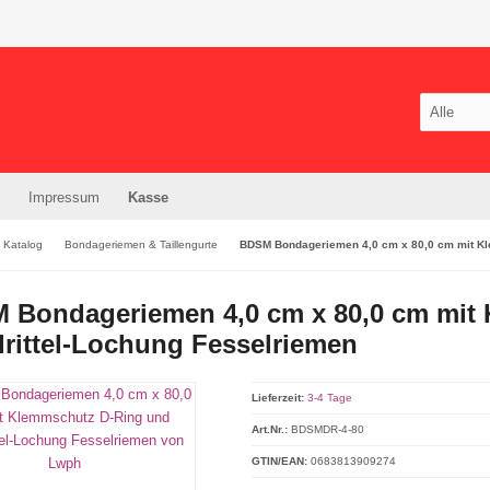
Impressum
Kasse
Katalog
Bondageriemen & Taillengurte
BDSM Bondageriemen 4,0 cm x 80,0 cm mit Kl
 Bondageriemen 4,0 cm x 80,0 cm mit
rittel-Lochung Fesselriemen
Lieferzeit:
3-4 Tage
Art.Nr.:
BDSMDR-4-80
GTIN/EAN:
0683813909274