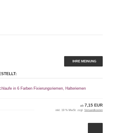
IHRE MEINUNG
ESTELLT:
chlaufe in 6 Farben Fixierungsriemen, Halteriemen
7,15 EUR
ab
inkl. 19 % MwSt. zzgl.
Versandkosten