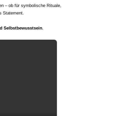
en – ob für symbolische Rituale,
s Statement.
nd Selbstbewusstsein
.