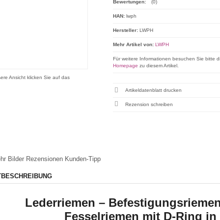
Bewertungen:
(0)
HAN:
lwph
Hersteller:
LWPH
Mehr Artikel von:
LWPH
Für weitere Informationen besuchen Sie bitte d
Homepage
zu diesem Artikel.
ere Ansicht klicken Sie auf das
Artikeldatenblatt drucken
Rezension schreiben
hr Bilder
Rezensionen
Kunden-Tipp
TBESCHREIBUNG
Lederriemen – Befestigungsriemen
Fesselriemen mit D-Ring in