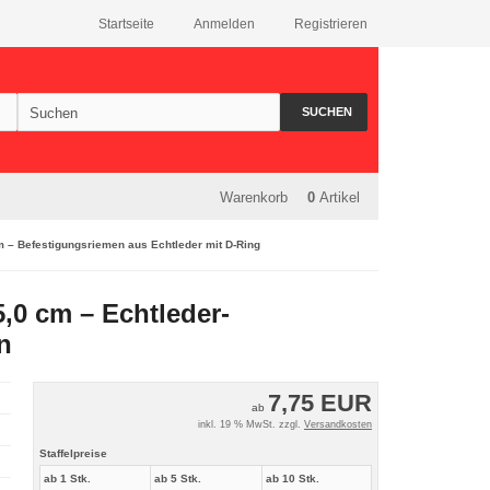
Startseite
Anmelden
Registrieren
SUCHEN
Warenkorb
0
Artikel
 – Befestigungsriemen aus Echtleder mit D-Ring
,0 cm – Echtleder-
n
7,75 EUR
ab
inkl. 19 % MwSt. zzgl.
Versandkosten
Staffelpreise
ab 1 Stk.
ab 5 Stk.
ab 10 Stk.