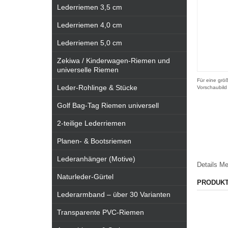
Lederriemen 3,5 cm
Lederriemen 4,0 cm
Lederriemen 5,0 cm
Zekiwa / Kinderwagen-Riemen und
universelle Riemen
Für eine größ
Leder-Rohlinge & Stücke
Vorschaubild
Golf Bag-Tag Riemen universell
2-teilige Lederriemen
Planen- & Bootsriemen
Lederanhänger (Motive)
Details
Me
Naturleder-Gürtel
PRODUK
Lederarmband – über 30 Varianten
Transparente PVC-Riemen