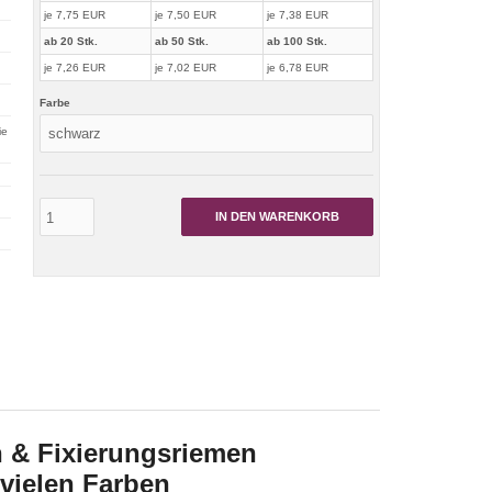
je 7,75 EUR
je 7,50 EUR
je 7,38 EUR
ab 20 Stk.
ab 50 Stk.
ab 100 Stk.
je 7,26 EUR
je 7,02 EUR
je 6,78 EUR
Farbe
ie
IN DEN WARENKORB
 & Fixierungsriemen
 vielen Farben