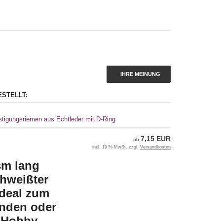
IHRE MEINUNG
ESTELLT:
tigungsriemen aus Echtleder mit D-Ring
7,15 EUR
ab
inkl. 19 % MwSt. zzgl.
Versandkosten
cm lang
chweißter
Ideal zum
inden oder
 Hobby,