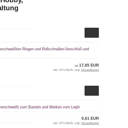
altung
verschweißten Ringen und Rollschnallen-Verschluß und
17,85 EUR
ab
inkl. 19 % MwSt. zzgl.
Versandkosten
m verschweißt zum Basteln und Werken vom Lwph
0,61 EUR
inkl. 19 % MwSt. zzgl.
Versandkosten