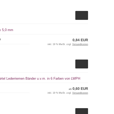
 x 5,0 mm
m
0,84 EUR
inkl. 19 % MwSt. zzgl.
Versandkosten
ürtel Lederriemen Bänder u.v.m. in 6 Farben von LWPH
0,60 EUR
ab
inkl. 19 % MwSt. zzgl.
Versandkosten