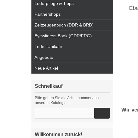
Lederpflege & Tipps
Ebe
Partnershops
Zeitzeugenbuch (DDR & BRD)
Eyewitness Book (GDR/FRG)
Leder-Unikate
Angebote
Neue Artikel
Schnellkauf
Bitte geben Sie die Artikelnummer aus
unserem Katalog ein.
Wir ve
Willkommen zurück!