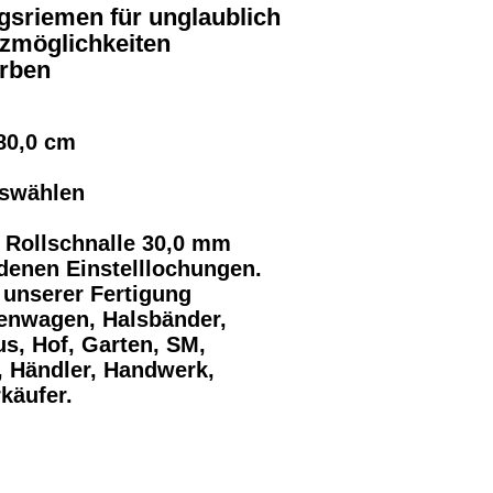
gsriemen für unglaublich
zmöglichkeiten
arben
 80,0 cm
uswählen
 Rollschnalle 30,0 mm
edenen Einstelllochungen.
 unserer Fertigung
penwagen, Halsbänder,
s, Hof, Garten, SM,
r, Händler, Handwerk,
käufer.