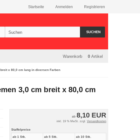
Startseite
Anmelden
Registrieren
SUCHEN
Warenkorb
0
Artikel
reit x 80,0 cm lang in diversen Farben
men 3,0 cm breit x 80,0 cm
8,10 EUR
ab
inkl. 19 % MwSt. zzgl.
Versandkosten
Staffelpreise
ab 1 Stk.
ab 5 Stk.
ab 10 Stk.