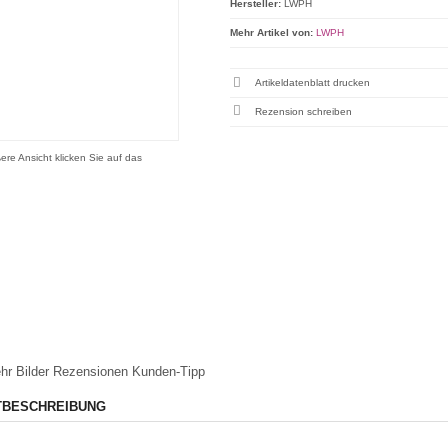
Hersteller:
LWPH
Mehr Artikel von:
LWPH
Artikeldatenblatt drucken
Rezension schreiben
ere Ansicht klicken Sie auf das
hr Bilder
Rezensionen
Kunden-Tipp
TBESCHREIBUNG