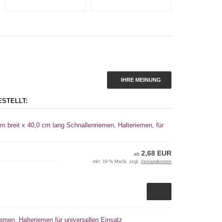
IHRE MEINUNG
ESTELLT:
m breit x 40,0 cm lang Schnallenriemen, Halteriemen, für
2,68 EUR
ab
inkl. 19 % MwSt. zzgl.
Versandkosten
emen, Halteriemen für universellen Einsatz