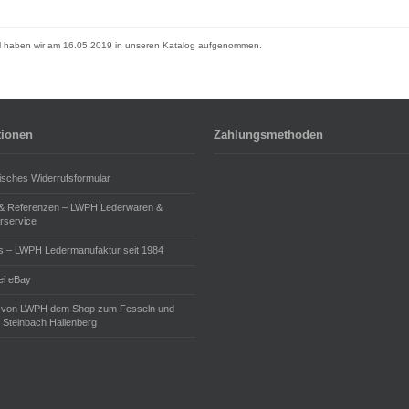
el haben wir am 16.05.2019 in unseren Katalog aufgenommen.
tionen
Zahlungsmethoden
isches Widerrufsformular
 & Referenzen – LWPH Lederwaren &
rservice
s – LWPH Ledermanufaktur seit 1984
i eBay
 von LWPH dem Shop zum Fesseln und
 Steinbach Hallenberg