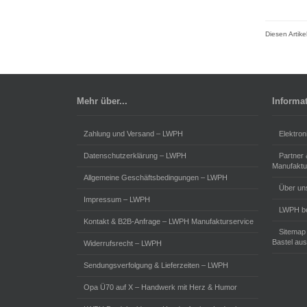
Diesen Artik
Mehr über...
Informa
Zahlung und Versand – LWPH
Elektron
Datenschutzerklärung – LWPH
Partner
Manufaktu
Allgemeine Geschäftsbedingungen – LWPH
Über un
Impressum – LWPH
LWPH be
Kontakt & B2B-Anfrage – LWPH Manufakturservice
Sitemap
Bastel aus
Widerrufsrecht – LWPH
Sendungsverfolgung & Lieferzeiten – LWPH
Opa Ü70 auf X – Handwerk mit Herz & Humor