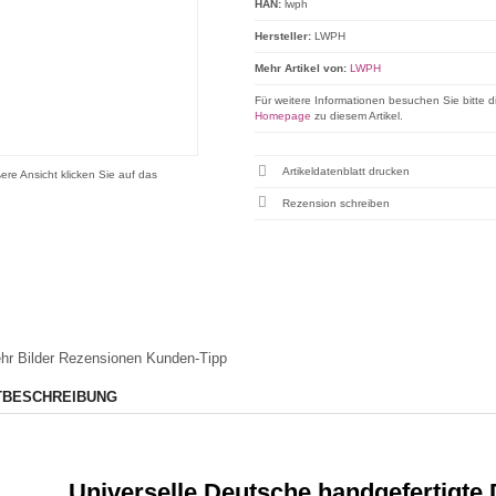
HAN:
lwph
Hersteller:
LWPH
Mehr Artikel von:
LWPH
Für weitere Informationen besuchen Sie bitte d
Homepage
zu diesem Artikel.
Artikeldatenblatt drucken
ere Ansicht klicken Sie auf das
Rezension schreiben
hr Bilder
Rezensionen
Kunden-Tipp
TBESCHREIBUNG
Universelle Deutsche handgefertigte