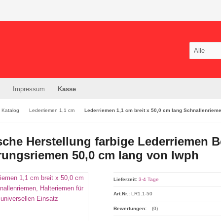
Impressum
Kasse
Katalog
Lederriemen 1,1 cm
Lederriemen 1,1 cm breit x 50,0 cm lang Schnallenriemen
sche Herstellung farbige Lederriemen 
erungsriemen 50,0 cm lang von lwph
Lieferzeit:
3-4 Tage
Art.Nr.:
LR1.1-50
Bewertungen:
(0)