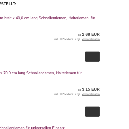
ESTELLT:
m breit x 40,0 cm lang Schnallenriemen, Halteriemen, für
2,68 EUR
ab
inkl. 19 % MwSt. zzgl.
Versandkosten
 x 70,0 cm lang Schnallenriemen, Halteriemen für
3,15 EUR
ab
inkl. 19 % MwSt. zzgl.
Versandkosten
hnallenriemen für universellen Einsatz