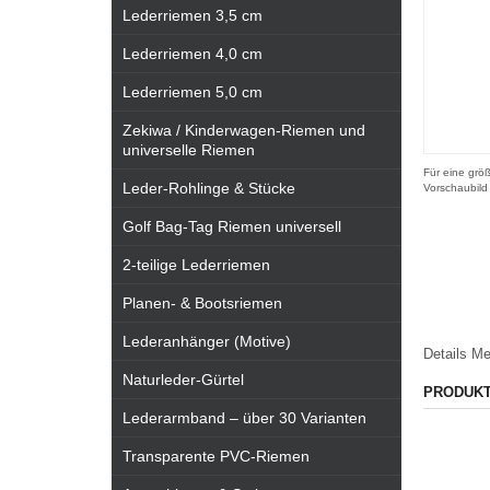
Lederriemen 3,5 cm
Lederriemen 4,0 cm
Lederriemen 5,0 cm
Zekiwa / Kinderwagen-Riemen und
universelle Riemen
Für eine größ
Leder-Rohlinge & Stücke
Vorschaubild
Golf Bag-Tag Riemen universell
2-teilige Lederriemen
Planen- & Bootsriemen
Lederanhänger (Motive)
Details
Me
Naturleder-Gürtel
PRODUK
Lederarmband – über 30 Varianten
Transparente PVC-Riemen