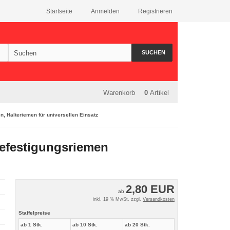
Startseite
Anmelden
Registrieren
SUCHEN
Warenkorb
0
Artikel
, Halteriemen für universellen Einsatz
Befestigungsriemen
2,80 EUR
ab
inkl. 19 % MwSt. zzgl.
Versandkosten
Staffelpreise
ab 1 Stk.
ab 10 Stk.
ab 20 Stk.