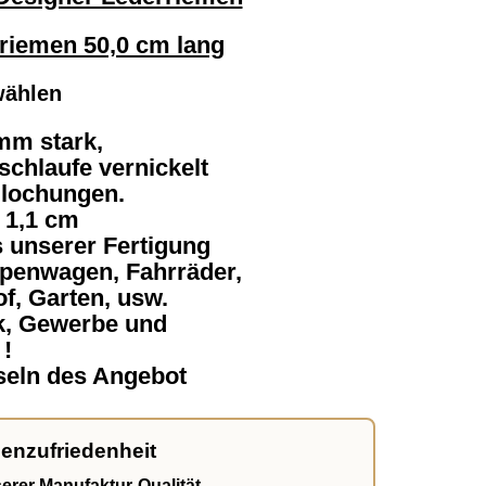
riemen 50,0 cm lang
wählen
mm stark,
schlaufe vernickelt
llochungen.
 1,1 cm
 unserer Fertigung
ppenwagen, Fahrräder,
f, Garten, usw.
rk, Gewerbe und
!
sseln des Angebot
enzufriedenheit
erer Manufaktur-Qualität.