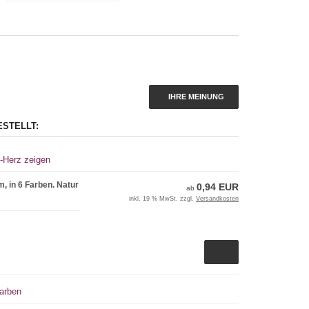
IHRE MEINUNG
ESTELLT:
-Herz zeigen
, in 6 Farben. Natur
0,94 EUR
ab
inkl. 19 % MwSt. zzgl.
Versandkosten
Farben