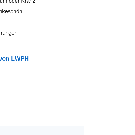
aum oder Kranz
ankeschön
erungen