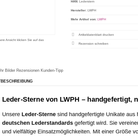
HAN:
Lederstern
Hersteller:
LWPH
Mehr Artikel von:
LWPH
Artikeldatenblatt drucken
ere Ansicht klicken Sie auf das
Rezension schreiben
hr Bilder
Rezensionen
Kunden-Tipp
TBESCHREIBUNG
Leder-Sterne von LWPH – handgefertigt, na
Unsere
Leder-Sterne
sind handgefertigte Unikate aus
deutschen Lederstandards
gefertigt wird. Sie verein
und vielfältige Einsatzmöglichkeiten. Mit einer Größe vo