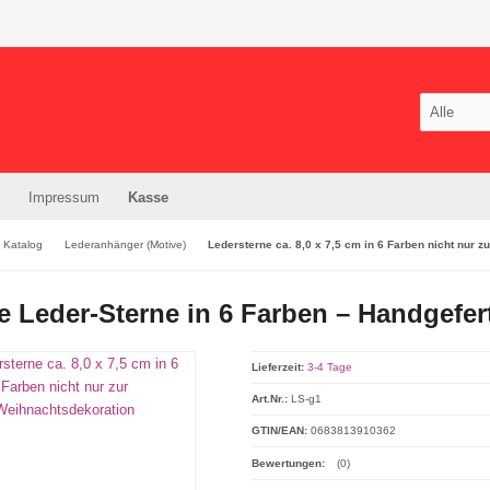
Impressum
Kasse
Katalog
Lederanhänger (Motive)
Ledersterne ca. 8,0 x 7,5 cm in 6 Farben nicht nur 
 Leder-Sterne in 6 Farben – Handgefe
Lieferzeit:
3-4 Tage
Art.Nr.:
LS-g1
GTIN/EAN:
0683813910362
Bewertungen:
(0)