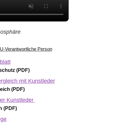
tmosphäre
 EU-Verantwortliche Person
latt
chutz (PDF)
rgleich mit Kunstleder
eich (PDF)
er Kunstleder
h (PDF)
ege