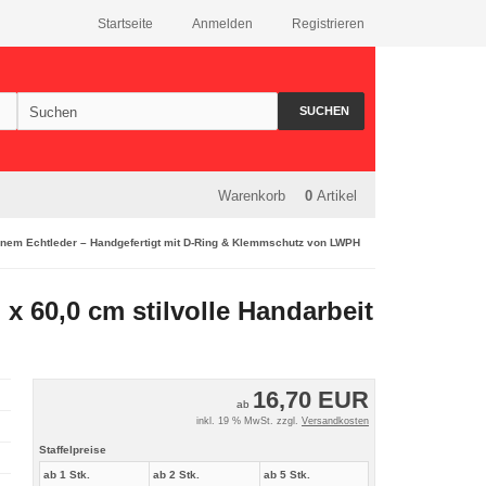
Startseite
Anmelden
Registrieren
SUCHEN
Warenkorb
0
Artikel
inem Echtleder – Handgefertigt mit D-Ring & Klemmschutz von LWPH
x 60,0 cm stilvolle Handarbeit
16,70 EUR
ab
inkl. 19 % MwSt. zzgl.
Versandkosten
Staffelpreise
ab 1 Stk.
ab 2 Stk.
ab 5 Stk.