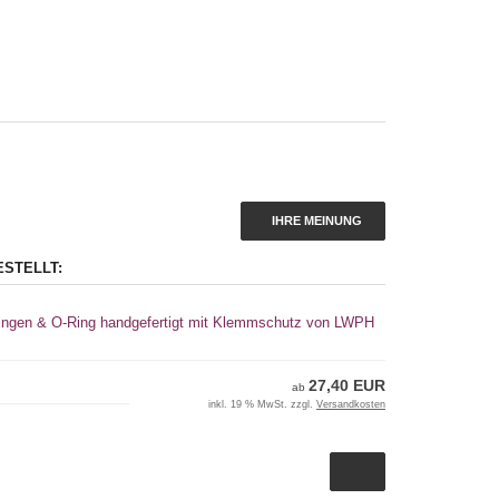
IHRE MEINUNG
ESTELLT:
Ringen & O-Ring handgefertigt mit Klemmschutz von LWPH
27,40 EUR
ab
inkl. 19 % MwSt. zzgl.
Versandkosten