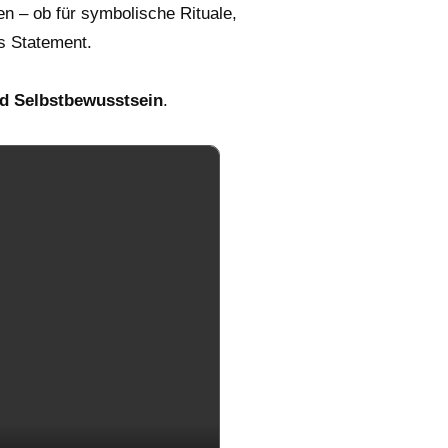
en – ob für symbolische Rituale,
s Statement.
nd Selbstbewusstsein
.