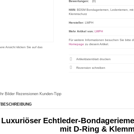
Bewertungen:
(0)
HAN:
BDSM Bondageriemen, Lederriemen, mit
Klemmschutz
Hersteller:
LWPH
Mehr Artikel von:
LWPH
Für weitere Informationen besuchen Sie bitte d
Homepage
zu diesem Artikel.
ere Ansicht klicken Sie auf das
Artikeldatenblatt drucken
Rezension schreiben
hr Bilder
Rezensionen
Kunden-Tipp
TBESCHREIBUNG
Luxuriöser Echtleder-Bondageriemen
mit D-Ring & Klem