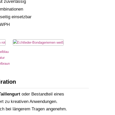
ut zuverlässig
ombinationen
seitig einsetzbar
 LWPH
ration
Taillengurt
oder Bestandteil eines
ert zu kreativen Anwendungen.
uch bei längerem Tragen angenehm.