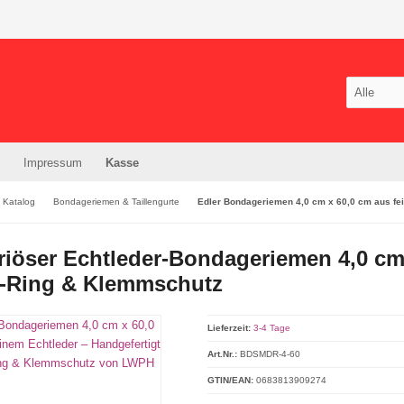
Impressum
Kasse
Katalog
Bondageriemen & Taillengurte
Edler Bondageriemen 4,0 cm x 60,0 cm aus fe
iöser Echtleder-Bondageriemen 4,0 cm 
D-Ring & Klemmschutz
Lieferzeit:
3-4 Tage
Art.Nr.:
BDSMDR-4-60
GTIN/EAN:
0683813909274