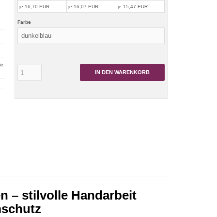
je 16,70 EUR
je 16,07 EUR
je 15,47 EUR
Farbe
ie
IN DEN WARENKORB
 – stilvolle Handarbeit
mschutz