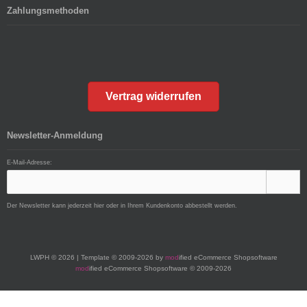
Zahlungsmethoden
Vertrag widerrufen
Newsletter-Anmeldung
E-Mail-Adresse:
Der Newsletter kann jederzeit hier oder in Ihrem Kundenkonto abbestellt werden.
LWPH © 2026 | Template © 2009-2026 by
mod
ified eCommerce Shopsoftware
mod
ified eCommerce Shopsoftware © 2009-2026