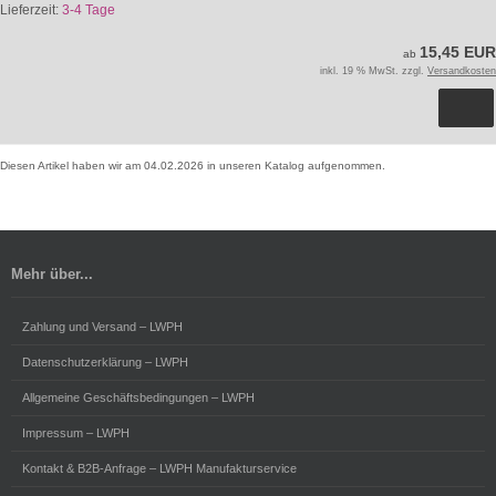
Lieferzeit:
3-4 Tage
15,45 EUR
ab
inkl. 19 % MwSt. zzgl.
Versandkosten
Diesen Artikel haben wir am 04.02.2026 in unseren Katalog aufgenommen.
Mehr über...
Zahlung und Versand – LWPH
Datenschutzerklärung – LWPH
Allgemeine Geschäftsbedingungen – LWPH
Impressum – LWPH
Kontakt & B2B-Anfrage – LWPH Manufakturservice