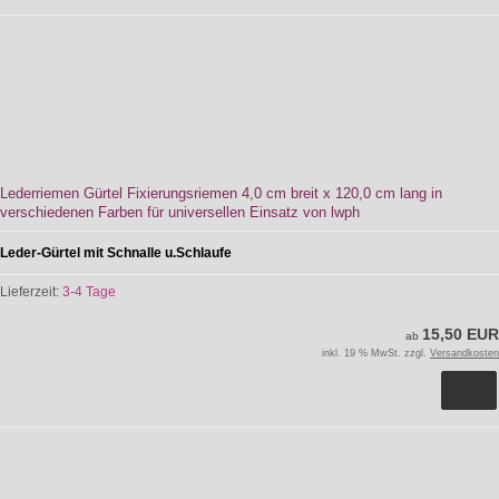
Lederriemen Gürtel Fixierungsriemen 4,0 cm breit x 120,0 cm lang in
verschiedenen Farben für universellen Einsatz von lwph
Leder-Gürtel mit Schnalle u.Schlaufe
Lieferzeit:
3-4 Tage
15,50 EUR
ab
inkl. 19 % MwSt. zzgl.
Versandkosten