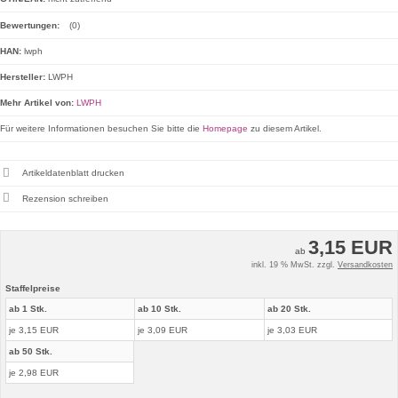
Bewertungen:
(0)
HAN:
lwph
Hersteller:
LWPH
Mehr Artikel von:
LWPH
Für weitere Informationen besuchen Sie bitte die
Homepage
zu diesem Artikel.
Artikeldatenblatt drucken
Rezension schreiben
3,15 EUR
ab
inkl. 19 % MwSt. zzgl.
Versandkosten
Staffelpreise
ab 1 Stk.
ab 10 Stk.
ab 20 Stk.
je 3,15 EUR
je 3,09 EUR
je 3,03 EUR
ab 50 Stk.
je 2,98 EUR