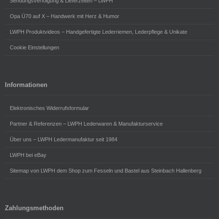
Sendungsverfolgung & Lieferzeiten – LWPH
Opa Ü70 auf X – Handwerk mit Herz & Humor
LWPH Produktvideos – Handgefertigte Lederriemen, Lederpflege & Unikate
Cookie Einstellungen
Informationen
Elektronisches Widerrufsformular
Partner & Referenzen – LWPH Lederwaren & Manufakturservice
Über uns – LWPH Ledermanufaktur seit 1984
LWPH bei eBay
Sitemap von LWPH dem Shop zum Fesseln und Bastel aus Steinbach Hallenberg
Zahlungsmethoden