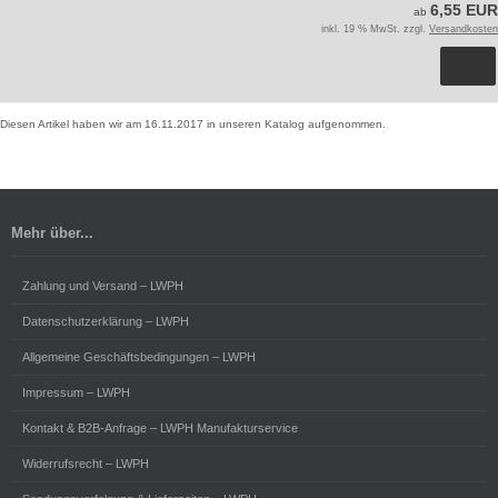
6,55 EUR
ab
inkl. 19 % MwSt. zzgl.
Versandkosten
Diesen Artikel haben wir am 16.11.2017 in unseren Katalog aufgenommen.
Mehr über...
Zahlung und Versand – LWPH
Datenschutzerklärung – LWPH
Allgemeine Geschäftsbedingungen – LWPH
Impressum – LWPH
Kontakt & B2B-Anfrage – LWPH Manufakturservice
Widerrufsrecht – LWPH