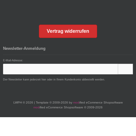
Vertrag widerrufen
Newsletter-Anmeldung
E-Mail-Adresse:
Der Newsletter kann jederzeit hier oder in Ihrem Kundenkonto abbestellt werden.
LWPH © 2026 | Template © 2009-2026 by
mod
ified eCommerce Shopsoftware
mod
ified eCommerce Shopsoftware © 2009-2026