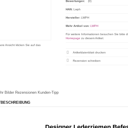
Bewertungen:
(0)
HAN:
Lwph
Hersteller:
LWPH
Mehr Artikel von:
LWPH
Für weitere Informationen besuchen Sie bitte d
Homepage
zu diesem Artikel.
ere Ansicht klicken Sie auf das
Artikeldatenblatt drucken
Rezension schreiben
hr Bilder
Rezensionen
Kunden-Tipp
TBESCHREIBUNG
Designer Lederriemen Befe