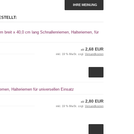
IHRE MEINUNG
ESTELLT:
m breit x 40,0 cm lang Schnallenriemen, Halteriemen, für
2,68 EUR
ab
inkl. 19 % MwSt. zzgl.
Versandkosten
emen, Halteriemen für universellen Einsatz
2,80 EUR
ab
inkl. 19 % MwSt. zzgl.
Versandkosten