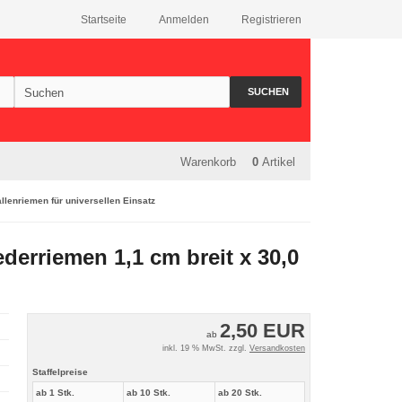
Startseite
Anmelden
Registrieren
SUCHEN
Warenkorb
0
Artikel
llenriemen für universellen Einsatz
erriemen 1,1 cm breit x 30,0
2,50 EUR
ab
inkl. 19 % MwSt. zzgl.
Versandkosten
Staffelpreise
ab 1 Stk.
ab 10 Stk.
ab 20 Stk.