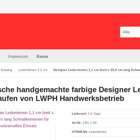
Impressum
Kasse
Katalog
Lederriemen 1,1 cm
Designer Lederriemen 1,1 cm breit x 30,0 cm lang Schna
che handgemachte farbige Designer Led
aufen von LWPH Handwerksbetrieb
Lieferzeit:
3-4 Tage
Art.Nr.:
LR1.1-30
GTIN/EAN:
Lederriemen