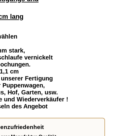
 cm lang
wählen
mm stark,
chlaufe vernickelt
lochungen.
 1,1 cm
 unserer Fertigung
ür Puppenwagen,
s, Hof, Garten, usw.
e und Wiederverkäufer !
sseln des Angebot
enzufriedenheit