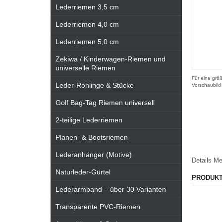
Lederriemen 3,5 cm
Lederriemen 4,0 cm
Lederriemen 5,0 cm
Zekiwa / Kinderwagen-Riemen und
universelle Riemen
Für eine größ
Leder-Rohlinge & Stücke
Vorschaubild
Golf Bag-Tag Riemen universell
2-teilige Lederriemen
Planen- & Bootsriemen
Lederanhänger (Motive)
Details
Me
Naturleder-Gürtel
PRODUK
Lederarmband – über 30 Varianten
Transparente PVC-Riemen